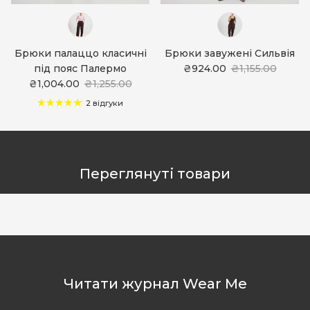
Брюки палаццо класичні
Брюки завужені Сильвія
під пояс Палермо
₴924.00
₴1,155.00
₴1,004.00
₴1,255.00
2 відгуки
Переглянуті товари
Читати журнал Wear Me