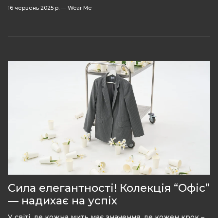
16 червень 2025 р.
—
Wear Me
Сила елегантності! Колекція “Офіс”
— надихає на успіх
У світі, де кожна мить має значення, де кожен крок –