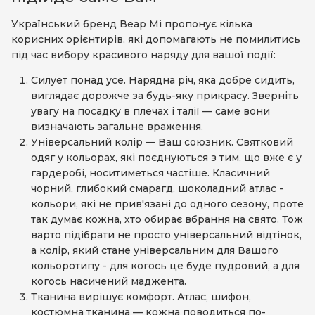
Український бренд Веар Мі пропонує кілька
корисних орієнтирів, які допомагають не помилитись
під час вибору красивого наряду для вашої події:
Силует понад усе. Нарядна річ, яка добре сидить,
виглядає дорожче за будь-яку прикрасу. Зверніть
увагу на посадку в плечах і талії — саме вони
визначають загальне враження.
Універсальний колір — Ваш союзник. Святковий
одяг у кольорах, які поєднуються з тим, що вже є у
гардеробі, носитиметься частіше. Класичний
чорний, глибокий смарагд, шоколадний атлас -
кольори, які не прив'язані до одного сезону, проте
так думає кожна, хто обирає вбрання на свято. Тож
варто підібрати не просто універсальний відтінок,
а колір, який стане універсальним для Вашого
кольоротипу - для когось це буде пудровий, а для
когось насичений маджента.
Тканина вирішує комфорт. Атлас, шифон,
костюмна тканина — кожна поводиться по-