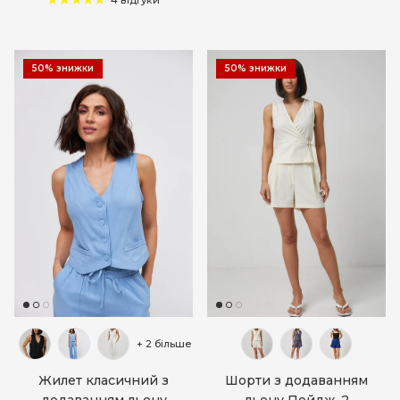
4 відгуки
50% знижки
50% знижки
+ 2 більше
Жилет класичний з
Шорти з додаванням
додаванням льону
льону Пейдж-2