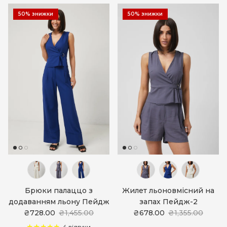
50% знижки
50% знижки
Брюки палаццо з
Жилет льоновмісний на
додаванням льону Пейдж
запах Пейдж-2
₴728.00
₴1,455.00
₴678.00
₴1,355.00