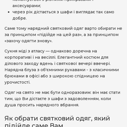
аксесуарами;
через рік дістається з шафи і виглядає так само
добре.
Саме тому нарядний святковий одяг варто обирати не
за принципом «підійде на цей раз», а за принципом
«захочу одягти знову».
Сукня міді з атласу — однаково доречна на
корпоративі і на весіллі. Елегантний костюм для
ділового заходу вдень і святкової вечері ввечері.
Нарядна блуза з об'ємними рукавами - з класичними
брюками в офісі або з широкою спідницею на
урочистості.
Одяг на свято не має бути одноразовим: він має стати
тим, що Ви дістаєте з шафи з задоволенням, коли
душа просить нарядного вбрання.
Як обрати святковий одяг, який
підійде саме Вам