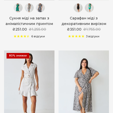
Сукня міді на запах з
Сарафан міді з
анімалістичним принтом
декоративним вирізом
₴251.00
₴1,255.00
₴351.00
₴1,755.00
6 відгуки
3 відгуки
80% знижки