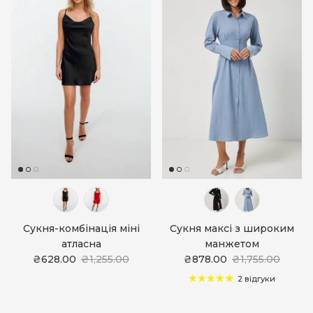
Сукня-комбінація міні
Сукня максі з широким
атласна
манжетом
₴628.00
₴1,255.00
₴878.00
₴1,755.00
2 відгуки