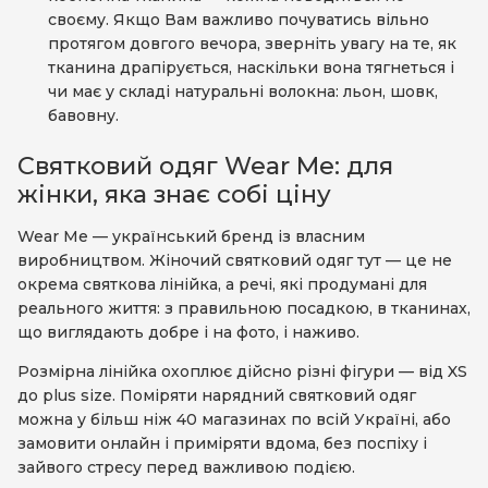
своєму. Якщо Вам важливо почуватись вільно
протягом довгого вечора, зверніть увагу на те, як
тканина драпірується, наскільки вона тягнеться і
чи має у складі натуральні волокна: льон, шовк,
бавовну.
Святковий одяг Wear Me: для
жінки, яка знає собі ціну
Wear Me — український бренд із власним
виробництвом. Жіночий святковий одяг тут — це не
окрема святкова лінійка, а речі, які продумані для
реального життя: з правильною посадкою, в тканинах,
що виглядають добре і на фото, і наживо.
Розмірна лінійка охоплює дійсно різні фігури — від XS
до plus size. Поміряти нарядний святковий одяг
можна у більш ніж 40 магазинах по всій Україні, або
замовити онлайн і приміряти вдома, без поспіху і
зайвого стресу перед важливою подією.