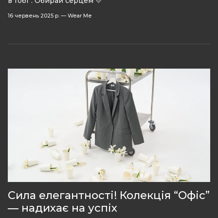
в тобі”. Обирай серцем 💛
16 червень 2025 р.
—
Wear Me
Сила елегантності! Колекція “Офіс”
— надихає на успіх