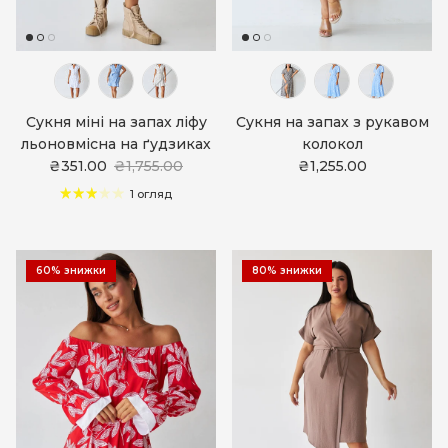
Сукня міні на запах ліфу
Сукня на запах з рукавом
льоновмісна на ґудзиках
колокол
₴351.00
₴1,755.00
₴1,255.00
1 огляд
60% знижки
80% знижки