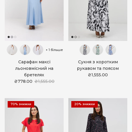
+ 1 більше
Сарафан максі
Сукня з коротким
льоновмісний на
рукавом та поясом
бретелях
₴1,555.00
₴778.00
₴1,555.00
70% знижки
20% знижки