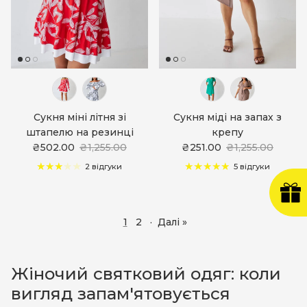
Сукня міні літня зі
Сукня міді на запах з
штапелю на резинці
крепу
₴502.00
₴1,255.00
₴251.00
₴1,255.00
2 відгуки
5 відгуки
1
2
·
Далі »
Жіночий святковий одяг: коли
вигляд запам'ятовується