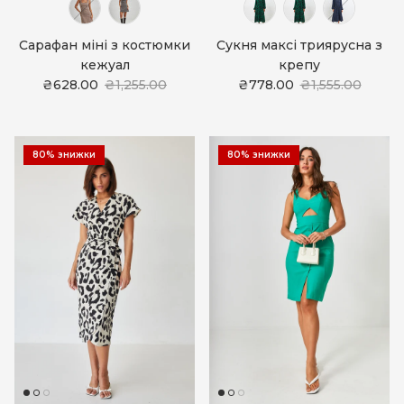
Сарафан міні з костюмки
Сукня максі триярусна з
кежуал
крепу
₴628.00
₴1,255.00
₴778.00
₴1,555.00
80% знижки
80% знижки