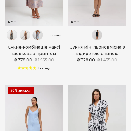
+ 1 більше
Сукня-комбінація максі
Сукня міні льоновмісна з
шовкова з принтом
відкритою спиною
₴778.00
₴1,555.00
₴728.00
₴1,455.00
1 огляд
50% знижки