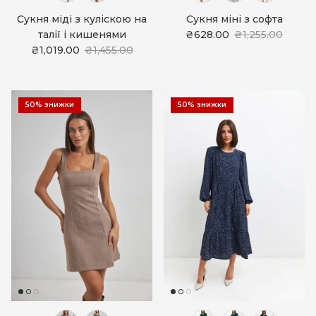
Сукня міді з куліскою на
Сукня міні з софта
талії і кишенями
₴628.00
₴1,255.00
₴1,019.00
₴1,455.00
50% знижки
50% знижки