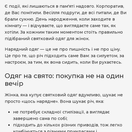
Є події, які лишаються в пам'яті надовго. Корпоратив,
де Вас помітили. Весілля подруги, де всі питали, де Ви
брали сукню. День народження, коли заходите в
кімнату — і відчуваєте, що виглядаєте саме так, як
хотіли. За кожним таким моментом стоїть правильно
підібраний святковий одяг для жінок.
Нарядний одяг — це не про пишність і не про ціну.
Це про те, що річ підходить саме Вам: за силуетом, за
настроєм, за тим, як вона сидить, коли Ви рухаєтесь.
Одяг на свято: покупка не на один
вечір
Жінка, яка купує святковий одяг вдумливо, шукає не
просто «щось нарядне». Вона шукає річ, яка:
не потребує складної стилізації, а виглядає
завершено сама по собі;
підходить до кількох різних приводів, тож легко
комбінується з різними прикрасами і