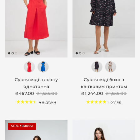
Сукня міді з льону
Сукня міді бохо з
однотонна
квітковим принтом
₴467.00
₴1,555.00
₴1,244.00
₴1,555.00
4 відгуки
1 огляд
50% знижки