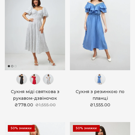
Сукня міді святкова з
Сукня з резинкою по
рукавом-дзвіночок
планці
₴778.00
₴1,555.00
₴1,555.00
50% знижки
50% знижки