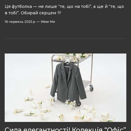
Ця футболка — не лише “те, що на тобі”, а ще й “те, що
в тобі”. Обирай серцем 💛
16 червень 2025 р.
—
Wear Me
Сила елегантності! Колекція “Офіс”