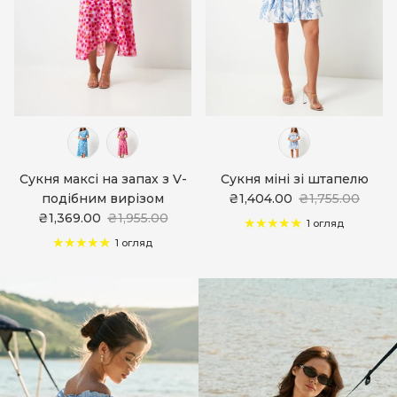
Сукня максі на запах з V-
Сукня міні зі штапелю
подібним вирізом
₴1,404.00
₴1,755.00
₴1,369.00
₴1,955.00
1 огляд
1 огляд