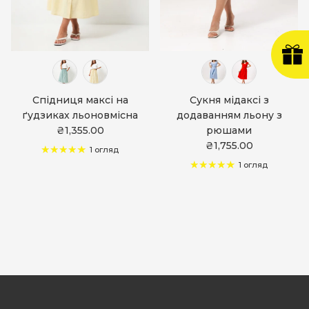
Спідниця максі на
Сукня мідаксі з
ґудзиках льоновмісна
додаванням льону з
₴1,355.00
рюшами
₴1,755.00
1 огляд
1 огляд