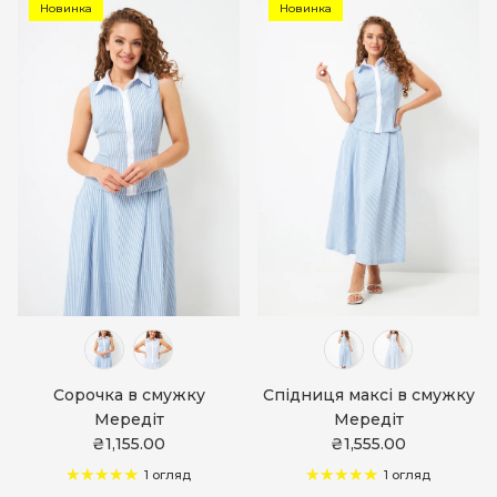
Новинка
Новинка
Сорочка в смужку
Спідниця максі в смужку
Мередіт
Мередіт
₴1,155.00
₴1,555.00
1 огляд
1 огляд