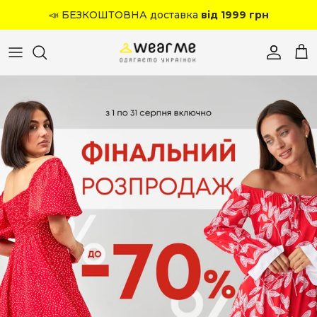
Перейти до вмісту
📣 БЕЗКОШТОВНА доставка
від 1999 грн
Обліков
Кош