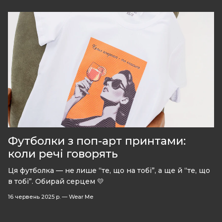
Футболки з поп-арт принтами:
коли речі говорять
Ця футболка — не лише “те, що на тобі”, а ще й “те, що
в тобі”. Обирай серцем 💛
16 червень 2025 р.
—
Wear Me