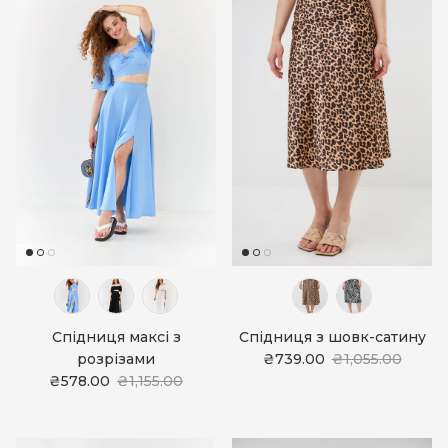
Спідниця максі з
Спідниця з шовк-сатину
розрізами
₴739.00
₴1,055.00
₴578.00
₴1,155.00