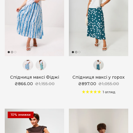
Спідниця максі Фіджі
Спідниця максі у горох
₴866.00
₴1,155.00
₴897.00
₴1,055.00
1 огляд
10% знижки