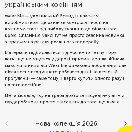
українським корінням
Wear Me — український бренд із власним
виробництвом. Це означає контроль якості на
кожному етапі: від вибору тканини до фінального
крою. Спідниця максі тут не просто сезонна новинка,
а продумана річ для реального гардеробу.
Матеріали підбираються під носіння в теплу пору:
легкі, що не мнуться у дорозі, приємні до тіла. Жіноча
максі-спідниця від Wear Me однаково добре виглядає
після восьмигодинного робочого дня і на вечірній
прогулянці — саме тому її варто купити одного разу і
носити постійно.
Це та модель, яку не треба довго «вписувати» у літній
гардероб: вона просто підходить до того, що вже є.
Назад
Дал
Нова колекція 2026