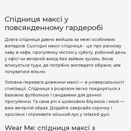
Спідниця максі у
повсякденному гардеробі
Довга спідниця давно вийшла за межі особливих
випадків. Сьогодні максі-спідниця - це про ранкову
каву в кафе, прогулянку містом у суботу, робочий день
у офісі чи вечірній вихід без зайвих зусиль. Вона
вписується туди, де потрібно виглядати зібрано, але
почуватися вільно.
Головна перевага довжини максі — в універсальності
стилізації. Спідниця з розрізом легко поєднується з
базовою футболкою і сандалями для денної
прогулянки. Та сама річ з шовковою блузкою і мюлі —
вже вечірній образ. Додайте оверсайз сорочку і
кросівки і отримаєте міський лук у relaxed-дусі.
Wear Me: спідниця максі з