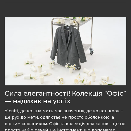
Сила елегантності! Колекція “Офіс”
— надихає на успіх
У світі, де кожна мить має значення, де кожен крок –
це рух до мети, одяг стає не просто оболонкою, а
вірним союзником. Офісна колекція для жінок – це не
просто набір речей, це інструмент, що допомагає