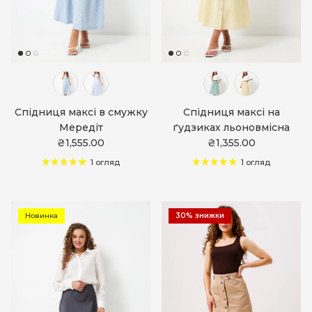
Спідниця максі в смужку
Спідниця максі на
Мередіт
ґудзиках льоновмісна
₴1,555.00
₴1,355.00
1 огляд
1 огляд
Новинка
30% знижки