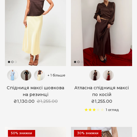
+ 1 більше
Спідниця максі шовкова
Атласна спідниця максі
на резинці
по косій
₴1,130.00
₴1,255.00
₴1,255.00
1 огляд
50% знижки
30% знижки