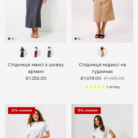
Спідниця максі з шовку
Спідниця мідаксі на
армані
ґудзиках
₴1,255.00
₴1,019.00
₴1,455.00
1 огляд
25% знижки
15% знижки