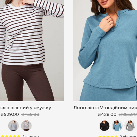
слів вільний у смужку
Лонгслів із V-подібним вир
₴529.00
₴755.00
₴428.00
₴855.00
2 відгуки
2 відгуки