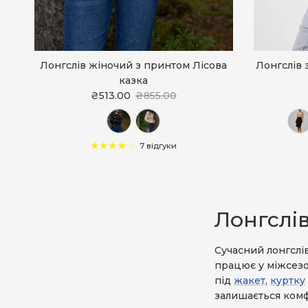
Лонгслів жіночий з принтом Лісова
Лонгслів 
казка
₴513.00
₴855.00
7 відгуки
Лонгслі
Сучасний лонгслів
працює у міжсезо
під
жакет
,
куртку
залишається комф