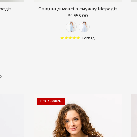
редіт
Спідниця максі в смужку Мередіт
₴1,555.00
1 огляд
алі
15% знижки