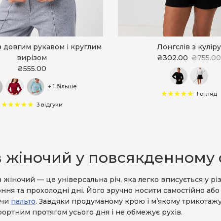
з довгим рукавом і круглим
Лонгслів з кулір
вирізом
₴302.00
₴755.0
₴555.00
+ 1 більше
1 огляд
3 відгуки
в жіночий у повсякденному 
 жіночий — це універсальна річ, яка легко вписується у рі
ння та прохолодні дні. Його зручно носити самостійно або
чи
пальто
. Завдяки продуманому крою і м’якому трикотажу
ортним протягом усього дня і не обмежує рухів.