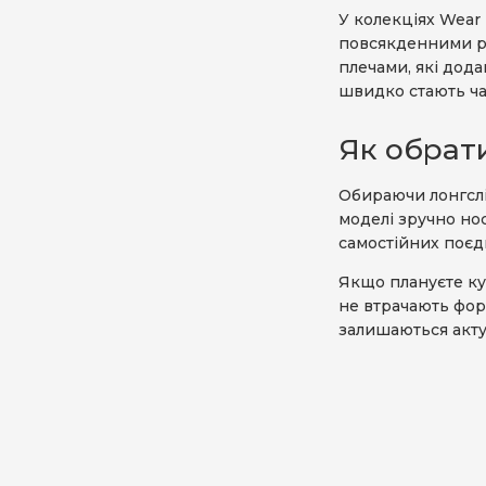
У колекціях Wear 
повсякденними ре
плечами, які дода
швидко стають ч
Як обрати
Обираючи лонгслів
моделі зручно нос
самостійних поєд
Якщо плануєте куп
не втрачають фор
залишаються акту