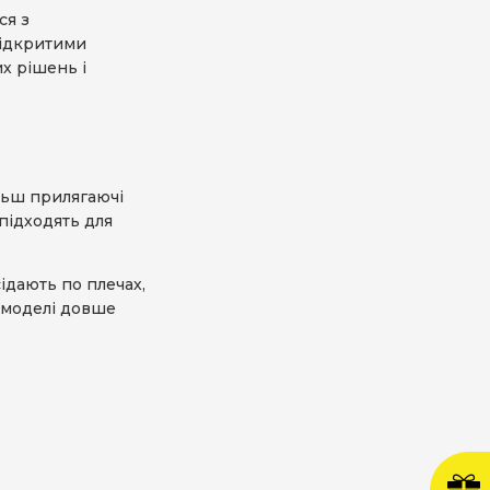
ся з
відкритими
их рішень і
ільш прилягаючі
 підходять для
ідають по плечах,
і моделі довше