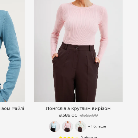
ізом Райлі
Лонгслів з круглим вирізом
₴389.00
₴555.00
+ 1 більше
2 відгуки