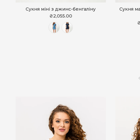
Сукня міні з джинс-бенгаліну
Сукня ма
₴2,055.00
₴
Н