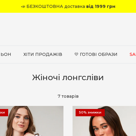
📣 БЕЗКОШТОВНА доставка
від 1999 грн
ЛЬОН
ХІТИ ПРОДАЖІВ
💛 ГОТОВІ ОБРАЗИ
SA
Жіночі лонгсліви
7 товарів
жки
50% знижки