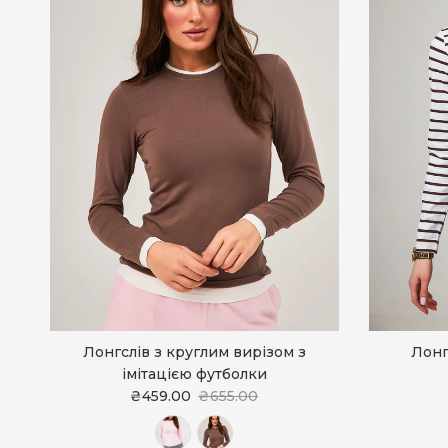
Лонгслів з круглим вирізом з
Лонг
імітацією футболки
₴459.00
₴655.00