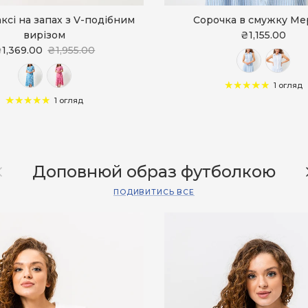
ксі на запах з V-подібним
Сорочка в смужку Ме
вирізом
₴1,155.00
1,369.00
₴1,955.00
1 огляд
1 огляд
азад
Д
Доповнюй образ футболкою
ПОДИВИТИСЬ ВСЕ