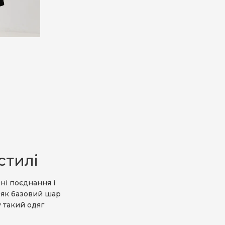
у
0
стилі
зні поєднання і
 як базовий шар
 такий одяг