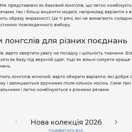
Me представлені як базовий лонгслів, що легко комбінуєть
чами, так і більш акцентні моделі, наприклад варіанти з 
ють образу виразності. Це ті речі, які не вимагають складн
астиною повсякденного вибору.
 лонгслів для різних поєднань
, варто звертати увагу на посадку і щільність тканини. Б
ити як базу під верхній одяг, тоді як вільні силуети краще
нань.
ить лонгслів жіночий, варто обирати варіанти, які добре с
му і залишаються зручними після кількох носінь. Саме так
альними і легко комбінуються з різними речами.
Назад
Далі
Нова колекція 2026
ПОДИВИТИСЬ ВСЕ