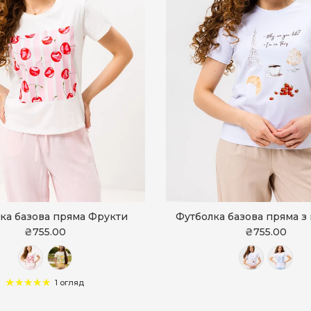
ка базова пряма Фрукти
Футболка базова пряма з
₴755.00
₴755.00
1 огляд