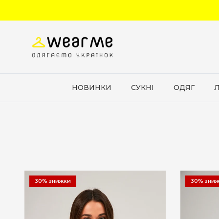
Перейти до вмісту
НОВИНКИ
СУКНІ
ОДЯГ
30% знижки
30% зни