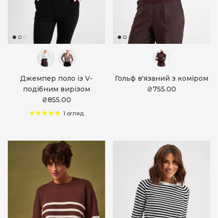
Джемпер поло із V-
Гольф в'язаний з коміром
подібним вирізом
₴755.00
₴855.00
1 огляд