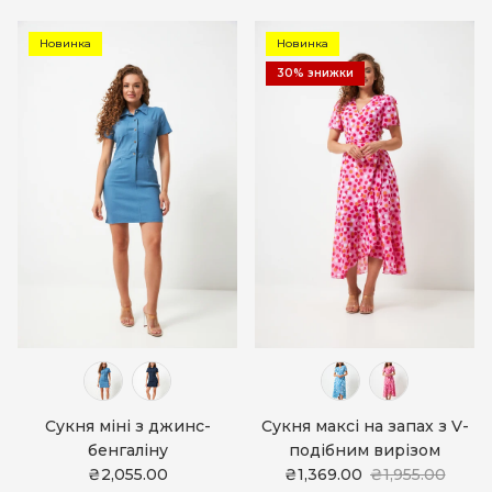
Новинка
Новинка
30% знижки
Сукня міні з джинс-
Сукня максі на запах з V-
бенгаліну
подібним вирізом
₴2,055.00
₴1,369.00
₴1,955.00