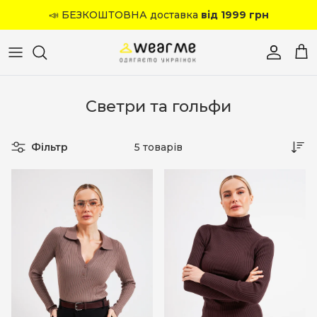
Перейти до вмісту
📣 БЕЗКОШТОВНА доставка
від 1999 грн
Обліков
Кош
Светри та гольфи
Фільтр
5 товарів