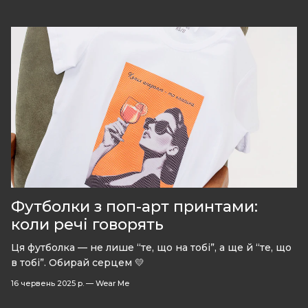
Футболки з поп-арт принтами:
коли речі говорять
Ця футболка — не лише “те, що на тобі”, а ще й “те, що
в тобі”. Обирай серцем 💛
16 червень 2025 р.
—
Wear Me