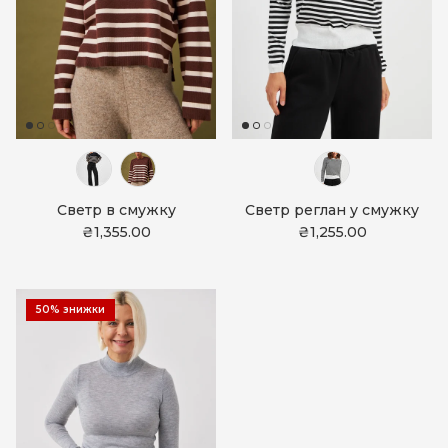
Светр в смужку
Светр реглан у смужку
₴1,355.00
₴1,255.00
50% знижки