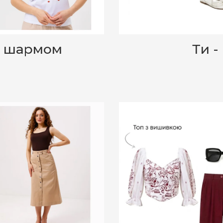
 з шармом
Ти -