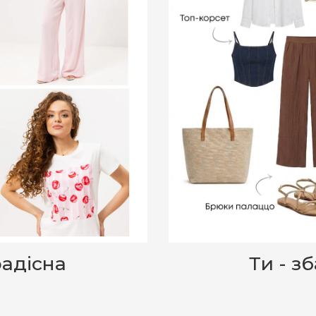
радісна
Ти - з