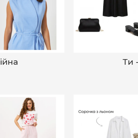
ційна
Ти 