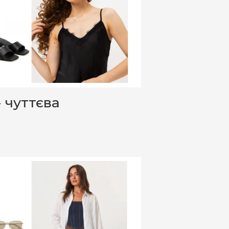
- чуттєва