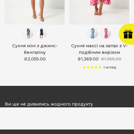
Сукня міні з джинс-
Сукня максі на запах з V-
бенгаліну
подібним вирізом
₴2,055.00
₴1,369.00
₴1,955.00
1 огляд
Ви ще не дивились жодного продукту