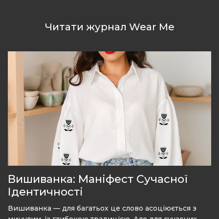
Читати журнал Wear Me
Вишиванка: Маніфест Сучасної
Ідентичності
Вишиванка — для багатьох це слово асоціюється з
минулим, із глибокою традицією. Але для сучасних