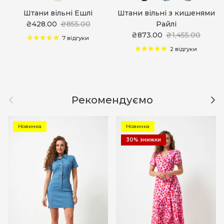
Штани вільні Ешлі
Штани вільні з кишенями
₴428.00
₴855.00
Райлі
₴873.00
₴1,455.00
7 відгуки
2 відгуки
Назад
Дал
Рекомендуємо
Новинка
Новинка
30% знижки