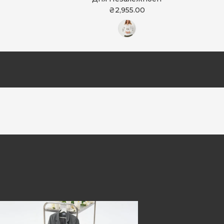
₴2,955.00