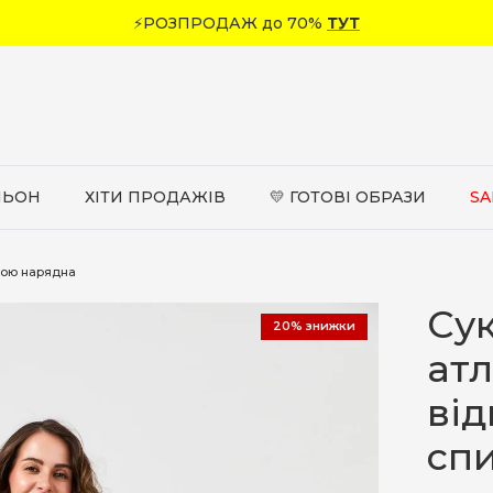
⚡РОЗПРОДАЖ до 70%
ТУТ
ЛЬОН
ХІТИ ПРОДАЖІВ
💛 ГОТОВІ ОБРАЗИ
SA
иною нарядна
Сук
20% знижки
атл
ві
сп