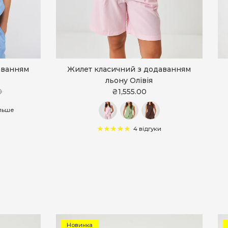
аванням
Жилет класичний з додаванням
льону Олівія
0
₴1,555.00
ільше
4 відгуки
Новинка