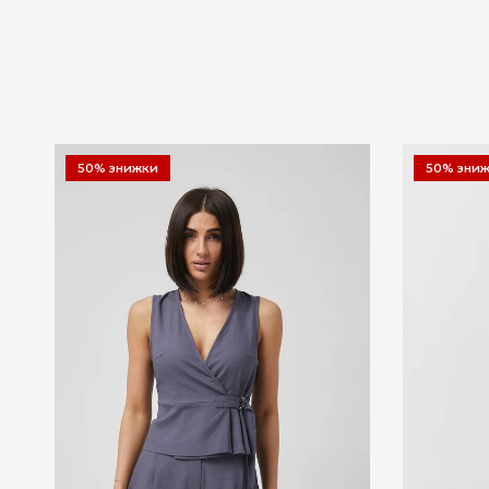
50% знижки
50% зни