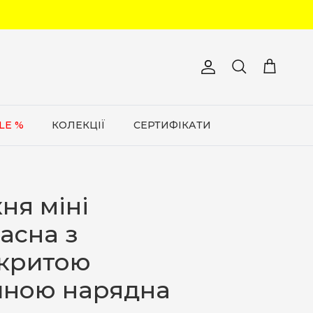
Обліковий запис
Кошик
Пошук
LE %
КОЛЕКЦІЇ
СЕРТИФІКАТИ
ня міні
асна з
дкритою
иною нарядна