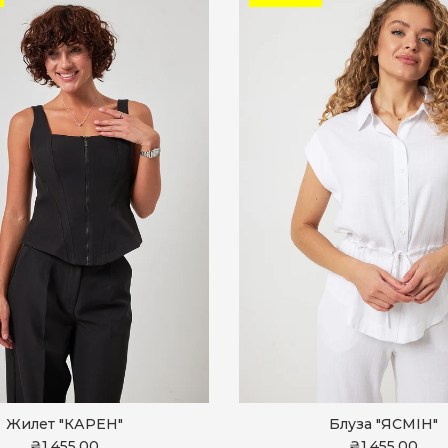
Жилет "КАРЕН"
Блуза "ЯСМІН"
₴1,455.00
₴1,455.00