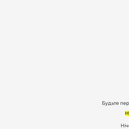
Будьте пер
Н
Ніч