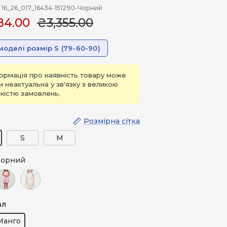
16_26_017_16434-151290-Чорний
84.00
₴3,355.00
моделі розмір S (79-60-90)
ормація про наявність товару може
и неактуальна у зв'язку з великою
ькістю замовлень.
Розмірна сітка
S
M
орний
ожевий
Молочний
ал
Манго