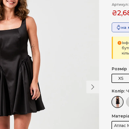
Артикул:
₴2,6
на 
Інф
бут
кіл
Розмір
XS
Далі
Колір:
Ч
Чорний
Р
Матері
Атлас 