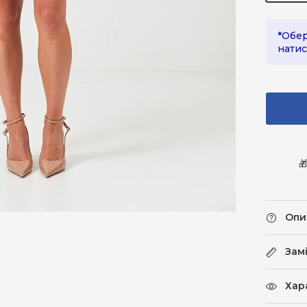
*Обер
натис

Опи
Зам
Хар