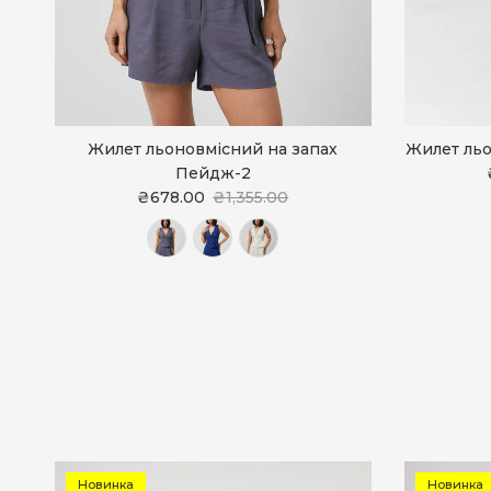
Жилет льоновмісний на запах
Жилет льо
Пейдж-2
₴678.00
₴1,355.00
Новинка
Новинка