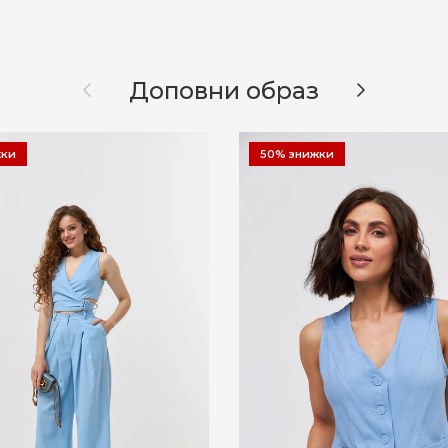
Назад
Далі
Доповни образ
жки
50% знижки