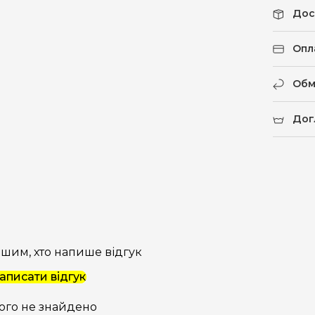
Дос
Опл
Обм
Дог
шим, хто напише відгук
аписати відгук
ого не знайдено