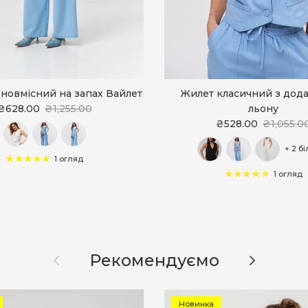
новмісний на запах Вайлет
Жилет класичний з дод
₴628.00
₴1,255.00
льону
₴528.00
₴1,055.0
+ 2 б
1 огляд
1 огляд
Назад
Далі
Рекомендуємо
Новинка