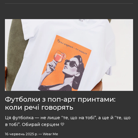
Футболки з поп-арт принтами:
коли речі говорять
Ця футболка — не лише “те, що на тобі”, а ще й “те, що
в тобі”. Обирай серцем 💛
16 червень 2025 р.
—
Wear Me