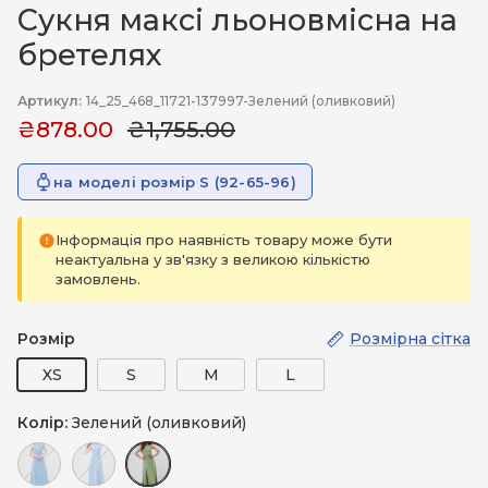
Сукня максі льоновмісна на
бретелях
Артикул:
14_25_468_11721-137997-Зелений (оливковий)
₴878.00
₴1,755.00
на моделі розмір S (92-65-96)
Інформація про наявність товару може бути
неактуальна у зв'язку з великою кількістю
замовлень.
Розмір
Розмірна сітка
XS
S
M
L
Колір:
Зелений (оливковий)