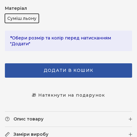
Блакитний
Блакитний (світлий)
Зелений (оливковий)
Матеріал
Суміш льону
*Обери розмір та колір перед натисканням
"Додати"
ДОДАТИ В КОШИК
🎁 Натякнути на подарунок
Опис товару
Заміри виробу