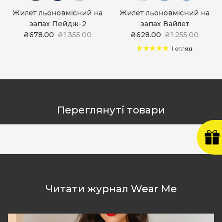
Жилет льоновмісний на
Жилет льоновмісний на
запах Пейдж-2
запах Вайлет
₴678.00
₴1,355.00
₴628.00
₴1,255.00
1 огляд
Переглянуті товари
Читати журнал Wear Me