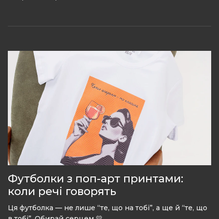
Футболки з поп-арт принтами:
коли речі говорять
Ця футболка — не лише “те, що на тобі”, а ще й “те, що
в тобі”. Обирай серцем 💛