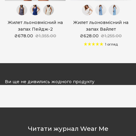
Жилет льоновмісний на
Жилет льоновмісний на
запах Пейдж-2
запах Вайлет
₴678.00
₴1,355.00
₴628.00
₴1,255.00
1 огляд
Ви ще не дивились жодного продукту
Читати журнал Wear Me