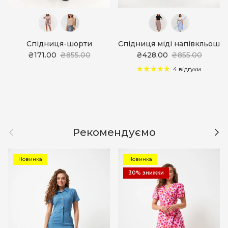
Спідниця-шорти
Спідниця міді напівкльош
₴171.00
₴855.00
₴428.00
₴855.00
4 відгуки
Назад
Дал
Рекомендуємо
Новинка
Новинка
30% знижки