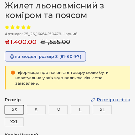
Жилет льоновмісний з
коміром та поясом
Артикул:
25_26_16464-150478-Чорний
₴1,400.00
₴1,555.00
на моделі розмір S (81-60-97)
Інформація про наявність товару може бути
неактуальна у зв'язку з великою кількістю
замовлень.
Розмір
Розмірна сітка
XS
S
M
L
XL
XXL
Колір:
Чорний