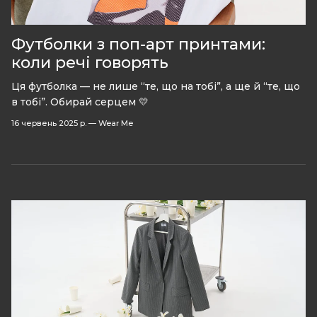
Футболки з поп-арт принтами:
коли речі говорять
Ця футболка — не лише “те, що на тобі”, а ще й “те, що
в тобі”. Обирай серцем 💛
16 червень 2025 р.
—
Wear Me