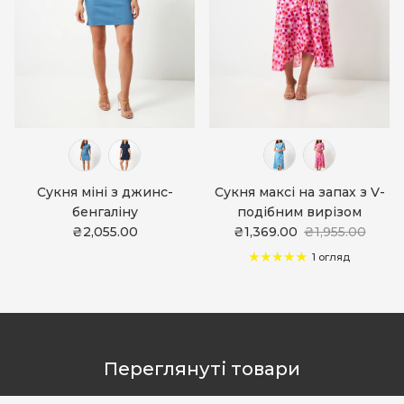
Сукня міні з джинс-
Сукня максі на запах з V-
бенгаліну
подібним вирізом
₴2,055.00
₴1,369.00
₴1,955.00
1 огляд
Переглянуті товари