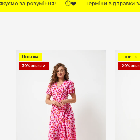
рміни відправки замовлень тимчасово збільшено.
Новинка
Новинка
30% знижки
20% зни