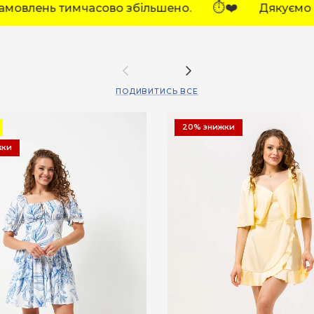
⏱️❤️
⏱️❤️
Дякуємо за розуміння!
Терміни в
Назад
Далі
ПОДИВИТИСЬ ВСЕ
20% знижки
жки