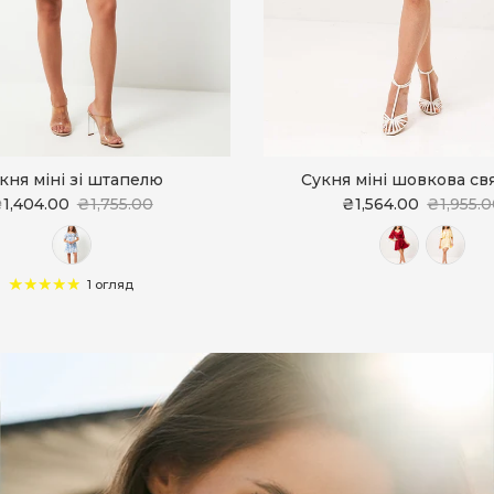
кня міні зі штапелю
Сукня міні шовкова св
1,404.00
₴1,755.00
₴1,564.00
₴1,955.
1 огляд