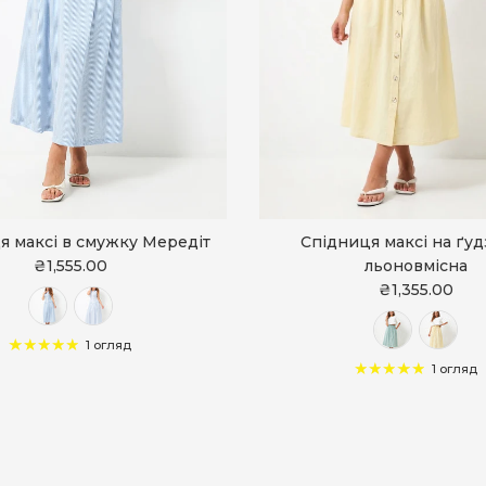
я максі в смужку Мередіт
Спідниця максі на ґу
₴1,555.00
льоновмісна
₴1,355.00
1 огляд
1 огляд