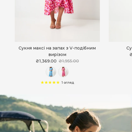
Сукня максі на запах з V-подібним
Су
вирізом
₴
₴1,369.00
₴1,955.00
1 огляд