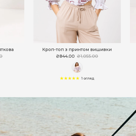
яткова
Кроп-топ з принтом вишивки
00
₴844.00
₴1,055.00
1 огляд