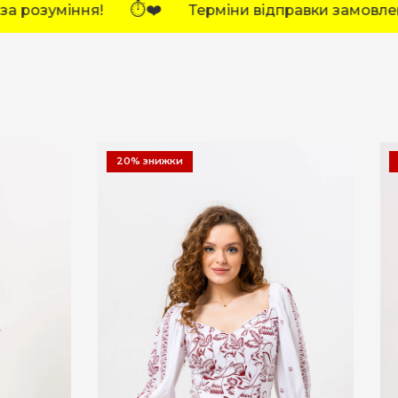
⏱️❤️
ідправки замовлень тимчасово збільшено.
20% знижки