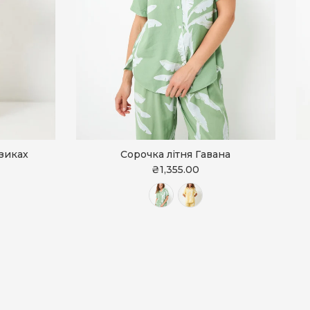
дзиках
Сорочка літня Гавана
₴1,355.00