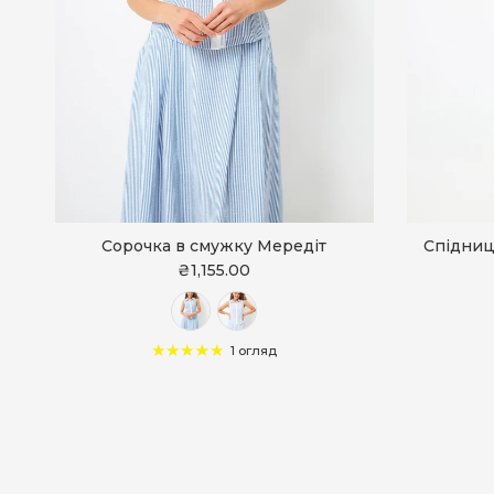
Сорочка в смужку Мередіт
Спідниц
₴1,155.00
1 огляд