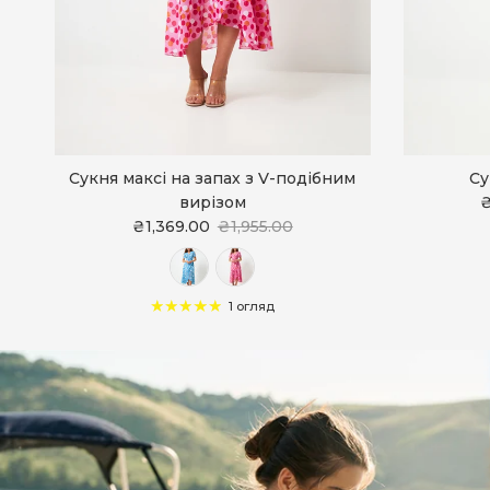
Сукня максі на запах з V-подібним
Су
вирізом
₴
₴1,369.00
₴1,955.00
1 огляд