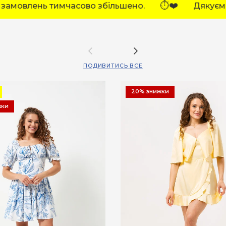
⏱️❤️
⏱️❤️
Дякуємо за розуміння!
Терміни в
Назад
Далі
ПОДИВИТИСЬ ВСЕ
20% знижки
жки