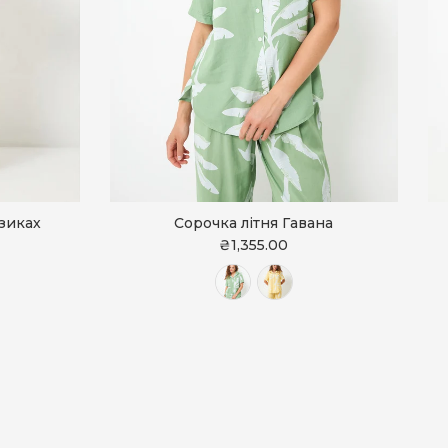
дзиках
Сорочка літня Гавана
₴1,355.00