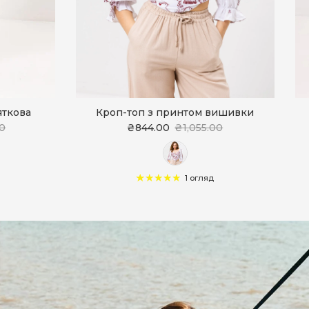
яткова
Кроп-топ з принтом вишивки
00
₴844.00
₴1,055.00
1 огляд