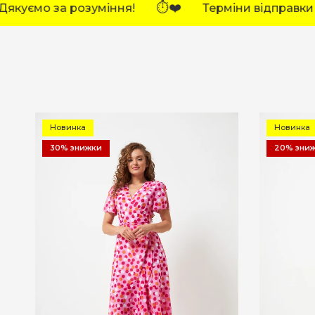
рміни відправки замовлень тимчасово збільшено.
Новинка
Новинка
30% знижки
20% зни