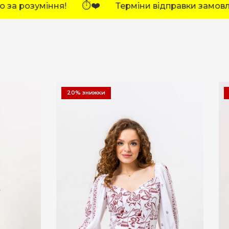
⏱️❤️
ідправки замовлень тимчасово збільшено.
20% знижки