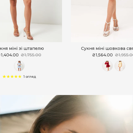
кня міні зі штапелю
Сукня міні шовкова св
1,404.00
₴1,755.00
₴1,564.00
₴1,955.
1 огляд