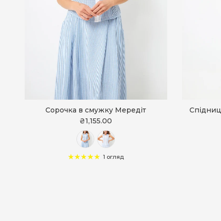
Сорочка в смужку Мередіт
Спідниц
₴1,155.00
1 огляд