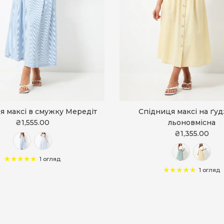
я максі в смужку Мередіт
Спідниця максі на ґу
₴1,555.00
льоновмісна
₴1,355.00
1 огляд
1 огляд