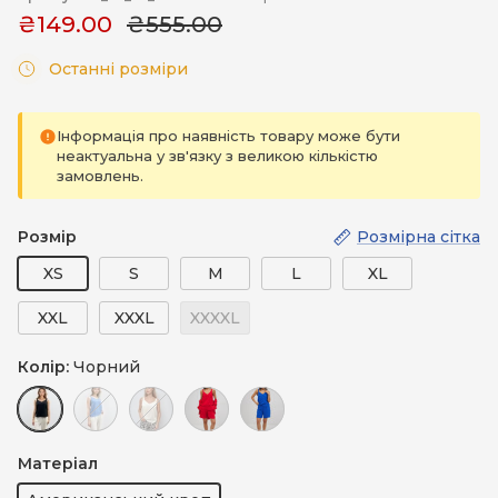
₴149.00
₴555.00
Останні розміри
Інформація про наявність товару може бути
неактуальна у зв'язку з великою кількістю
замовлень.
Розмір
Розмірна сітка
XS
S
M
L
XL
XXL
XXXL
XXXXL
Колір:
Чорний
Чорний
Блакитний
Молочний
Червоний
Електрик
Матеріал