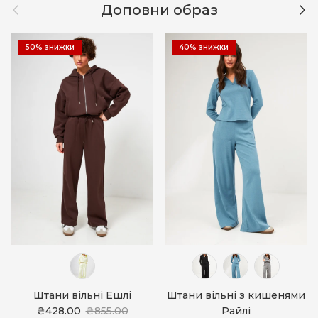
Назад
Дал
Доповни образ
50% знижки
40% знижки
Штани вільні Ешлі
Штани вільні з кишенями
₴428.00
₴855.00
Райлі