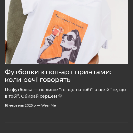
Футболки з поп-арт принтами:
коли речі говорять
Ця футболка — не лише “те, що на тобі”, а ще й “те, що
в тобі”. Обирай серцем 💛
16 червень 2025 р.
—
Wear Me