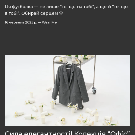
Ця футболка — не лише “те, що на тобі”, а ще й “те, що
в тобі”. Обирай серцем 💛
16 червень 2025 р.
—
Wear Me
Сила елегантності! Колекція “Офіс”