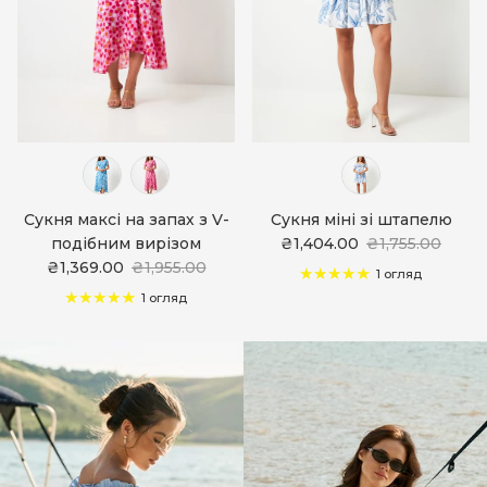
Сукня максі на запах з V-
Сукня міні зі штапелю
подібним вирізом
₴1,404.00
₴1,755.00
₴1,369.00
₴1,955.00
1 огляд
1 огляд