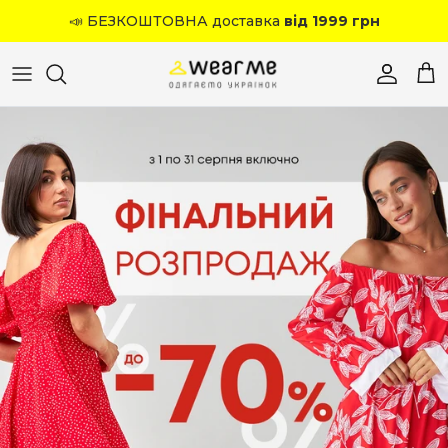
Перейти до вмісту
📣 БЕЗКОШТОВНА доставка
від 1999 грн
Обліков
Кош