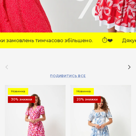
⏱️❤️
сово збільшено.
Дякуємо за розуміння!
Назад
Дал
ПОДИВИТИСЬ ВСЕ
Новинка
Новинка
30% знижки
20% знижки