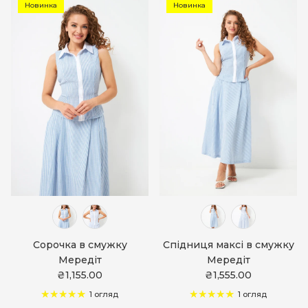
Новинка
Новинка
Сорочка в смужку
Спідниця максі в смужку
Мередіт
Мередіт
₴1,155.00
₴1,555.00
1 огляд
1 огляд