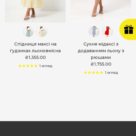
Спідниця максі на
Сукня мідаксі з
ґудзиках льоновмісна
додаванням льону з
₴1,355.00
рюшами
₴1,755.00
1 огляд
1 огляд