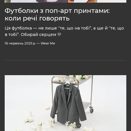
Футболки з поп-арт принтами:
коли речі говорять
Ця футболка — не лише “те, що на тобі”, а ще й “те, що
в тобі”. Обирай серцем 💛
16 червень 2025 р.
—
Wear Me