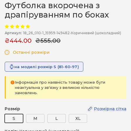
Футболка вкорочена з
драпіруванням по боках
Артикул:
18_26_010-1_15959-149482-Коричневий (шоколадний)
₴444.00
₴555.00
Останні розміри
на моделі розмір S (81-60-97)
Інформація про наявність товару може бути
неактуальна у зв'язку з великою кількістю
замовлень.
Розмір
Розмірна сітка
S
M
L
XL