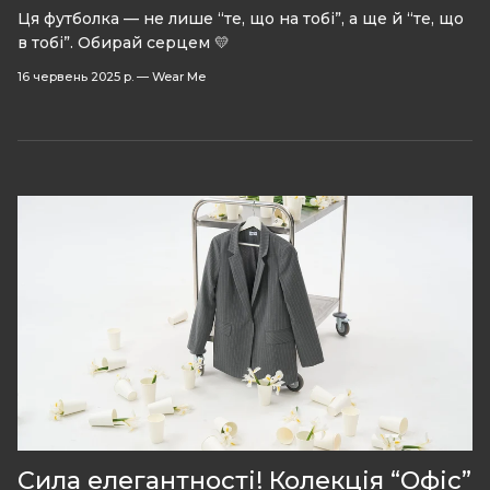
Ця футболка — не лише “те, що на тобі”, а ще й “те, що
в тобі”. Обирай серцем 💛
16 червень 2025 р.
—
Wear Me
Сила елегантності! Колекція “Офіс”