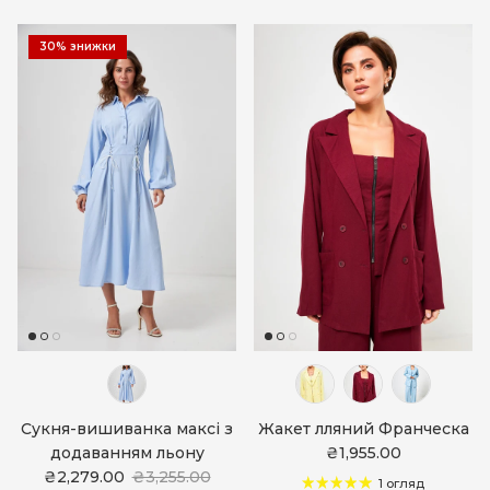
30% знижки
Сукня-вишиванка максі з
Жакет лляний Франческа
додаванням льону
₴1,955.00
₴2,279.00
₴3,255.00
1 огляд