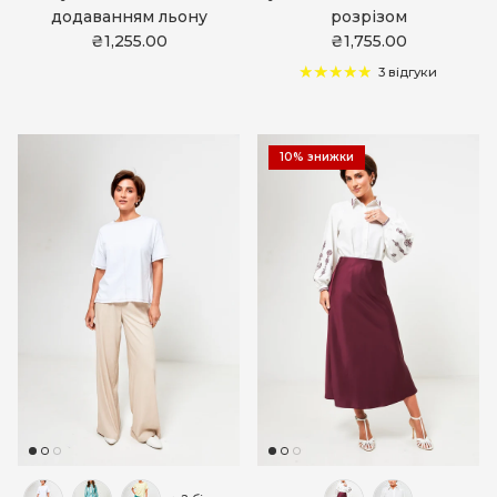
додаванням льону
розрізом
₴1,255.00
₴1,755.00
3 відгуки
10% знижки