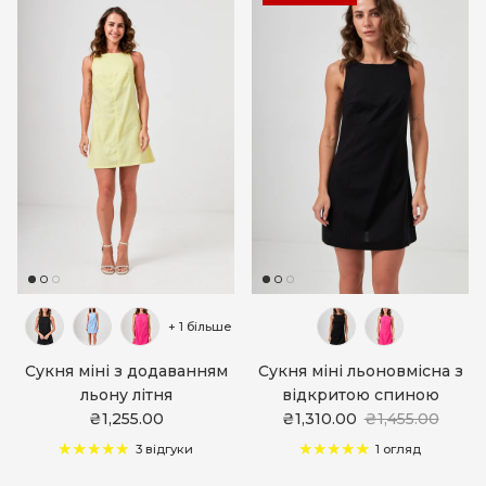
+ 1 більше
Сукня міні з додаванням
Сукня міні льоновмісна з
льону літня
відкритою спиною
₴1,255.00
₴1,310.00
₴1,455.00
3 відгуки
1 огляд