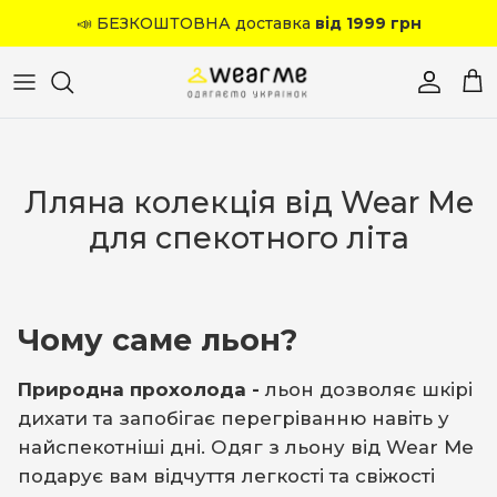
Перейти до вмісту
📣 БЕЗКОШТОВНА доставка
від 1999 грн
Обліков
Кош
Лляна колекція від Wear Me
для спекотного літа
Чому саме льон?
Природна прохолода -
льон дозволяє шкірі
дихати та запобігає перегріванню навіть у
найспекотніші дні. Одяг з льону від Wear Me
подарує вам відчуття легкості та свіжості