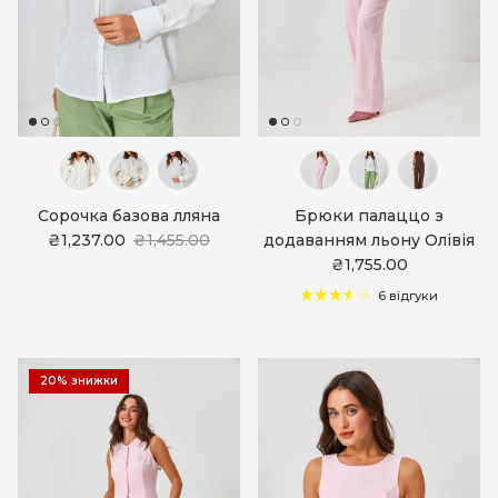
Сорочка базова лляна
Брюки палаццо з
₴1,237.00
₴1,455.00
додаванням льону Олівія
₴1,755.00
6 відгуки
20% знижки