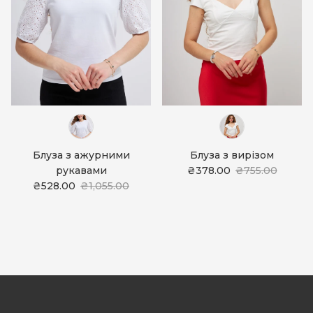
Блуза з ажурними
Блуза з вирізом
рукавами
₴378.00
₴755.00
₴528.00
₴1,055.00