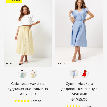
Новинка
Спідниця максі на
Сукня мідаксі з
ґудзиках льоновмісна
додаванням льону з
₴1,355.00
рюшами
₴1,755.00
1 огляд
1 огляд