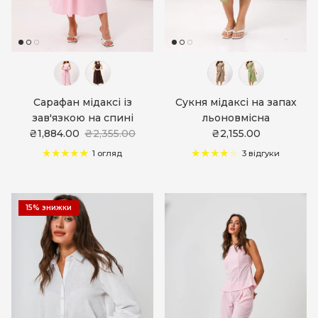
Сарафан мідаксі із
Сукня мідаксі на запах
зав'язкою на спині
льоновмісна
₴1,884.00
₴2,355.00
₴2,155.00
1 огляд
3 відгуки
15% знижки