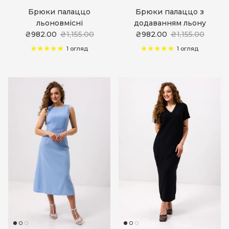
Брюки палаццо
Брюки палаццо з
льоновмісні
додаванням льону
₴982.00
₴1,155.00
₴982.00
₴1,155.00
1 огляд
1 огляд