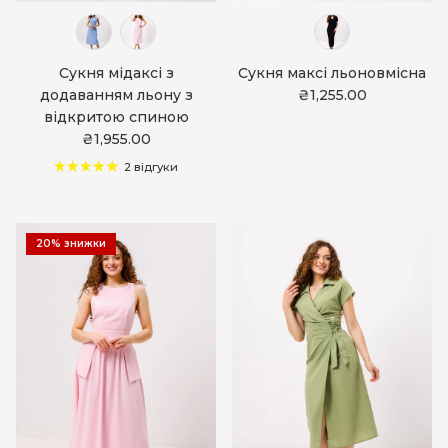
Сукня мідаксі з
Сукня максі льоновмісна
додаванням льону з
₴1,255.00
відкритою спиною
₴1,955.00
2 відгуки
20% знижки