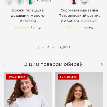
+ 2 більше
Брюки палаццо з
Сорочка-вишиванка
додаванням льону
Петриківський розпис
₴1,355.00
₴2,300.00
₴2,555.00
1 огляд
1 огляд
1
2
3
4
·
Далі »
Назад
Дал
З цим товаром обирай
50% знижки
50% знижки