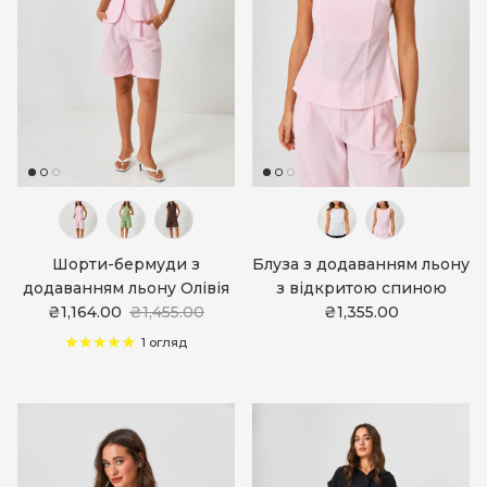
Шорти-бермуди з
Блуза з додаванням льону
додаванням льону Олівія
з відкритою спиною
₴1,164.00
₴1,455.00
₴1,355.00
1 огляд