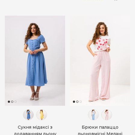
Сукня мідаксі з
Брюки палаццо
додаванням льону
льоновмісні Мелані