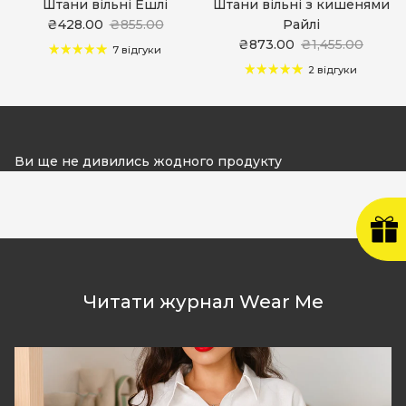
Штани вільні Ешлі
Штани вільні з кишенями
₴428.00
₴855.00
Райлі
₴873.00
₴1,455.00
7 відгуки
2 відгуки
Ви ще не дивились жодного продукту
Читати журнал Wear Me