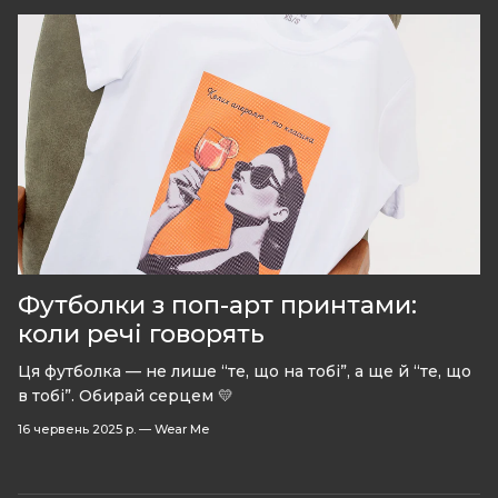
Футболки з поп-арт принтами:
коли речі говорять
Ця футболка — не лише “те, що на тобі”, а ще й “те, що
в тобі”. Обирай серцем 💛
16 червень 2025 р.
—
Wear Me