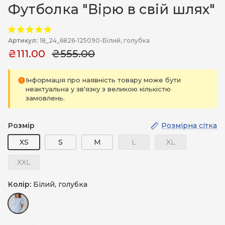
Футболка "Вірю в свій шлях"
Артикул:
18_24_6826-125090-Білий, голубка
₴111.00
₴555.00
Інформація про наявність товару може бути
неактуальна у зв'язку з великою кількістю
замовлень.
Розмір
Розмірна сітка
XS
S
M
L
XL
XXL
Колір:
Білий, голубка
Білий, голубка