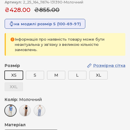
Артикул:
2_25_164_11674-131390-Молочний
₴428.00
₴855.00
на моделі розмір S (100-69-97)
Інформація про наявність товару може бути
неактуальна у зв'язку з великою кількістю
замовлень.
Розмір
Розмірна сітка
XS
S
M
L
XL
XXL
Колір:
Молочний
Молочний
Бежевий
Синій (темний)
Матеріал