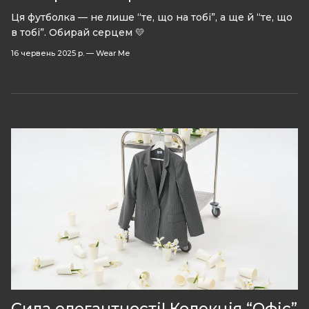
Ця футболка — не лише “те, що на тобі”, а ще й “те, що
в тобі”. Обирай серцем 💛
16 червень 2025 р.
—
Wear Me
Сила елегантності! Колекція “Офіс”