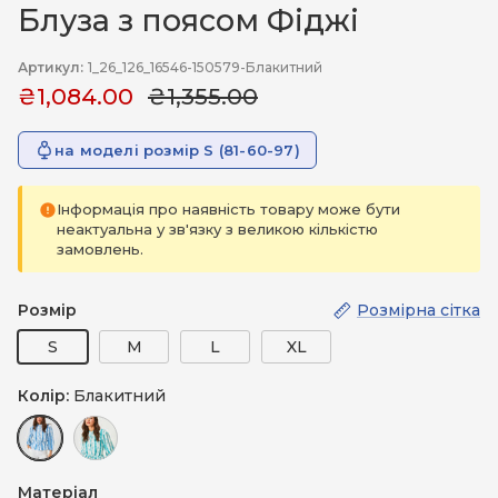
Блуза з поясом Фіджі
Артикул:
1_26_126_16546-150579-Блакитний
₴1,084.00
₴1,355.00
на моделі розмір S (81-60-97)
Інформація про наявність товару може бути
неактуальна у зв'язку з великою кількістю
замовлень.
Розмір
Розмірна сітка
S
M
L
XL
Колір:
Блакитний
Блакитний
Зелений
Матеріал