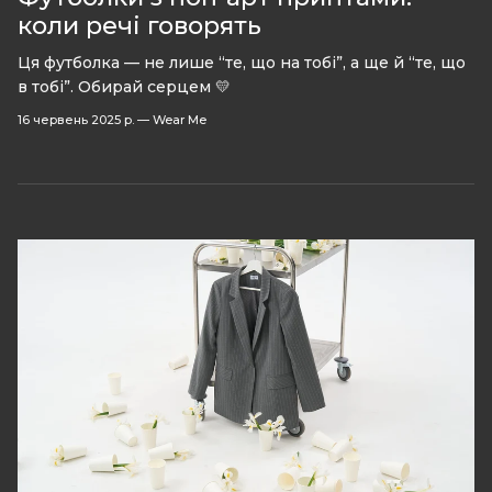
коли речі говорять
Ця футболка — не лише “те, що на тобі”, а ще й “те, що
в тобі”. Обирай серцем 💛
16 червень 2025 р.
—
Wear Me