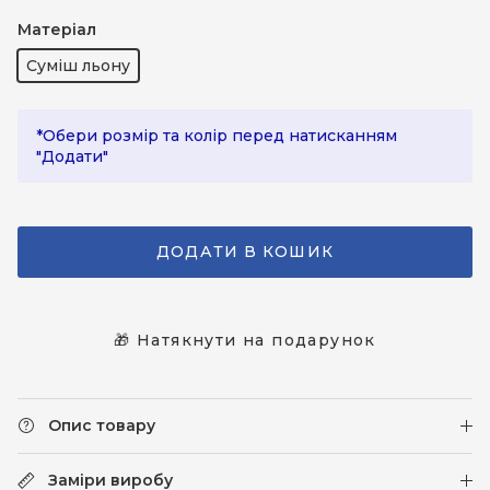
Молочний
Рожевий світлий
Матеріал
Суміш льону
*Обери розмір та колір перед натисканням
"Додати"
ДОДАТИ В КОШИК
🎁 Натякнути на подарунок
Опис товару
Заміри виробу