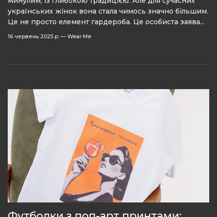
минулим, із глибокою традицією. Але для сучасних
українських жінок вона стала чимось значно більшим.
Це не просто елемент гардероба. Це особиста заява...
16 червень 2025 р.
—
Wear Me
Футболки з поп-арт принтами: