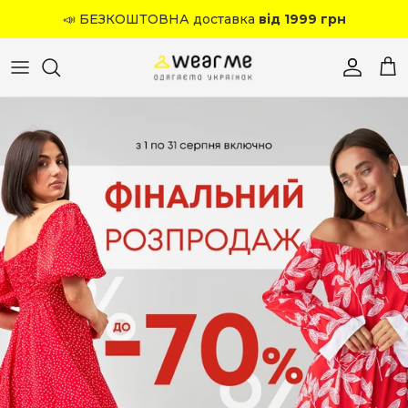
Перейти до вмісту
📣 БЕЗКОШТОВНА доставка
від 1999 грн
Обліков
Кош