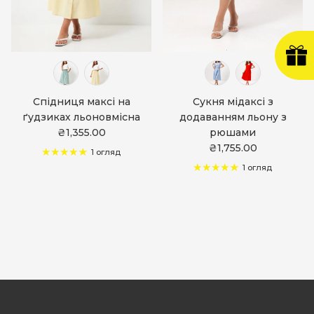
Спідниця максі на
Сукня мідаксі з
ґудзиках льоновмісна
додаванням льону з
₴1,355.00
рюшами
₴1,755.00
1 огляд
1 огляд