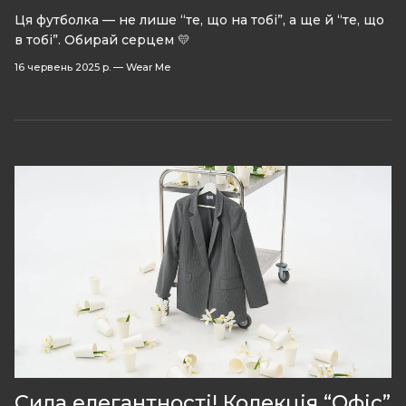
Ця футболка — не лише “те, що на тобі”, а ще й “те, що
в тобі”. Обирай серцем 💛
16 червень 2025 р.
—
Wear Me
Сила елегантності! Колекція “Офіс”