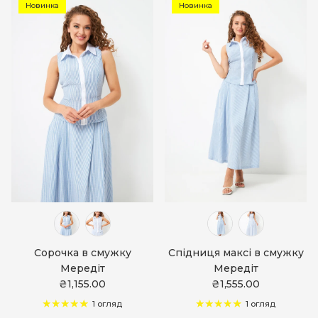
Новинка
Новинка
Сорочка в смужку
Спідниця максі в смужку
Мередіт
Мередіт
₴1,155.00
₴1,555.00
1 огляд
1 огляд