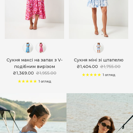
Сукня максі на запах з V-
Сукня міні зі штапелю
подібним вирізом
₴1,404.00
₴1,755.00
₴1,369.00
₴1,955.00
1 огляд
1 огляд