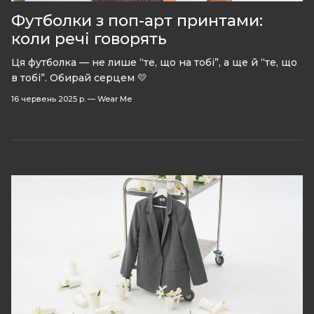
Футболки з поп-арт принтами:
коли речі говорять
Ця футболка — не лише “те, що на тобі”, а ще й “те, що
в тобі”. Обирай серцем 💛
16 червень 2025 р.
—
Wear Me