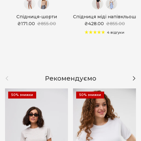
Спідниця-шорти
Спідниця міді напівкльош
₴171.00
₴855.00
₴428.00
₴855.00
4 відгуки
Назад
Дал
Рекомендуємо
50% знижки
50% знижки