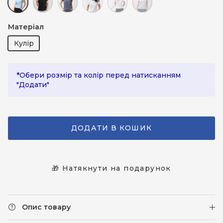
Блакитний
Чорний
Сірий
Білий
Молочний
Сірий (світлий)
Матеріал
Кулір
*Обери розмір та колір перед натисканням
"Додати"
ДОДАТИ В КОШИК
🎁 Натякнути на подарунок
Опис товару