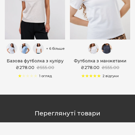
+ 6 більше
Базова футболка з куліру
Футболка з манжетами
₴278.00
₴555.00
₴278.00
₴555.00
1 огляд
2 відгуки
Переглянуті товари