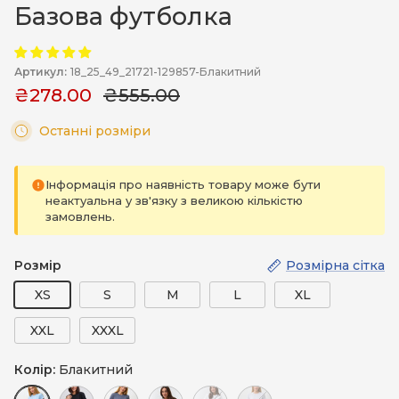
Базова футболка
Артикул:
18_25_49_21721-129857-Блакитний
₴278.00
₴555.00
Останні розміри
Інформація про наявність товару може бути
неактуальна у зв'язку з великою кількістю
замовлень.
Розмір
Розмірна сітка
XS
S
M
L
XL
XXL
XXXL
Колір:
Блакитний