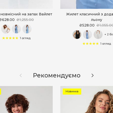
новмісний на запах Вайлет
Жилет класичний з дод
₴628.00
₴1,255.00
льону
₴528.00
₴1,055.0
+ 2 б
1 огляд
1 огляд
Назад
Далі
Рекомендуємо
Новинка