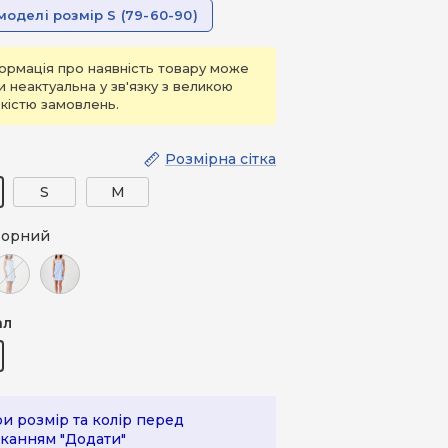
моделі розмір S (79-60-90)
ормація про наявність товару може
и неактуальна у зв'язку з великою
ькістю замовлень.
Розмірна сітка
S
M
орний
лакитний
Блакитний (темний)
ал
и розмір та колір перед
канням "Додати"