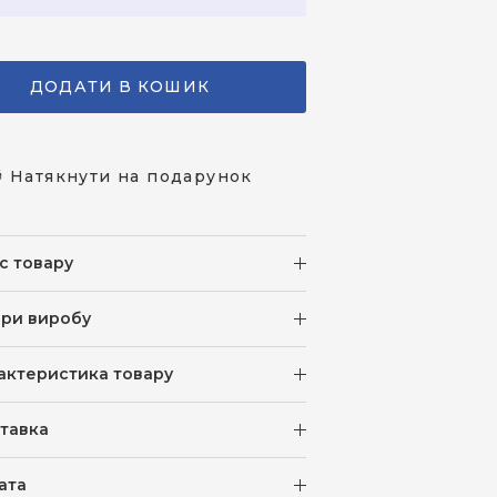
ДОДАТИ В КОШИК
 Натякнути на подарунок
с товару
іри виробу
актеристика товару
тавка
ата