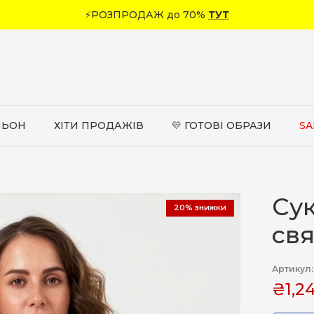
⚡РОЗПРОДАЖ до 70%
ТУТ
ЛЬОН
ХІТИ ПРОДАЖІВ
💛 ГОТОВІ ОБРАЗИ
SA
а
Сук
20% знижки
св
Артикул:
₴1,2