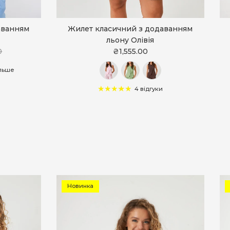
аванням
Жилет класичний з додаванням
льону Олівія
0
₴1,555.00
ільше
4 відгуки
Новинка