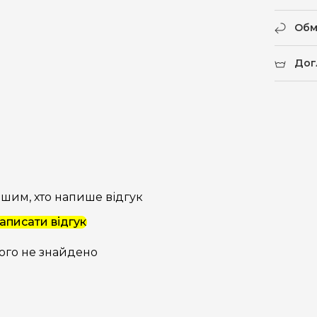
Обм
Дог
шим, хто напише відгук
аписати відгук
ого не знайдено