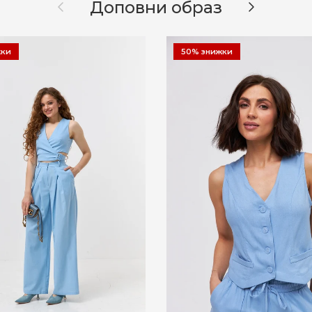
Назад
Далі
Доповни образ
жки
50% знижки