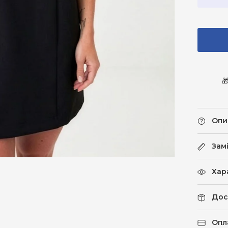

Опи
Зам
Хар
Дос
Опл