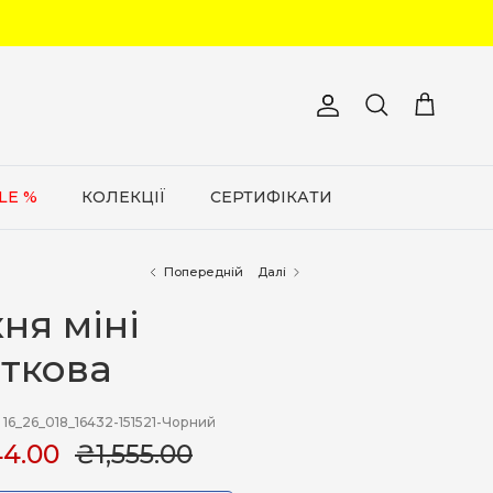
Обліковий запис
Кошик
Пошук
LE %
КОЛЕКЦІЇ
СЕРТИФІКАТИ
Попередній
Далі
ня міні
яткова
16_26_018_16432-151521-Чорний
44.00
₴1,555.00