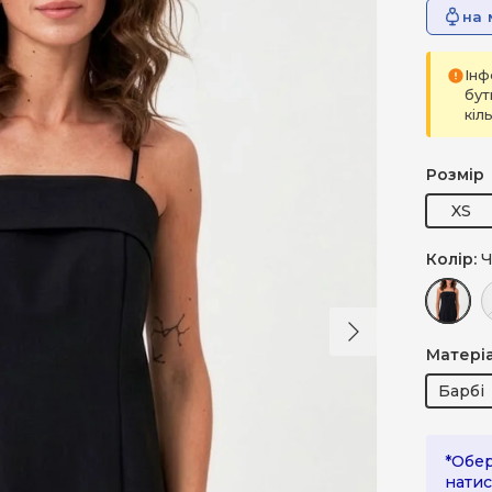
на 
Інф
бут
кіл
Розмір
XS
Колір:
Ч
Далі
Чорний
Б
Матері
Барбі
*Обер
натис