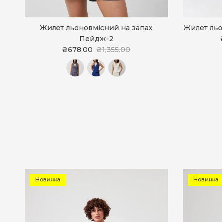
Жилет льоновмісний на запах
Жилет льо
Пейдж-2
₴678.00
₴1,355.00
Новинка
Новинка