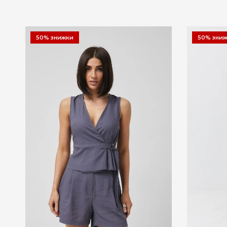
50% знижки
50% зни