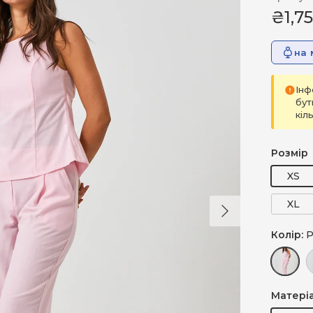
₴1,75
на 
Інф
бут
кіл
Розмір
XS
Далі
XL
Колір:
Р
Рожевий
З
Матері