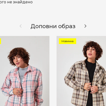
ого не знайдено
Назад
Далі
Доповни образ
Новинка