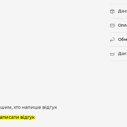
Дос
Опл
Обм
Дог
шим, хто напише відгук
аписати відгук