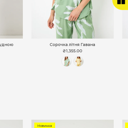
рудною
Сорочка літня Гавана
₴1,355.00
Новинка