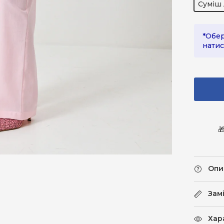
Суміш 
*Обер
натис

Опи
Зам
Хар