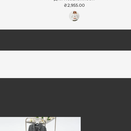
₴2,955.00