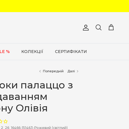
Обліковий запис
Кошик
Пошук
LE %
КОЛЕКЦІЇ
СЕРТИФІКАТИ
Попередній
Далі
юки палаццо з
даванням
ну Олівія
2_26_16466-151463-Рожевий (світлий)