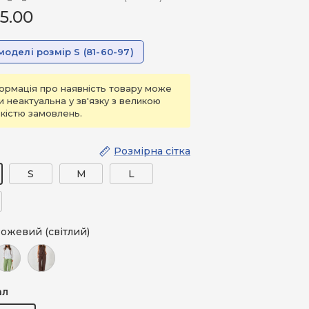
5.00
моделі розмір S (81-60-97)
ормація про наявність товару може
и неактуальна у зв'язку з великою
ькістю замовлень.
Розмірна сітка
S
M
L
ожевий (світлий)
 (світлий)
елений оливковий
Коричневий (шоколадний)
ал