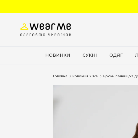
Перейти до вмісту
НОВИНКИ
СУКНІ
ОДЯГ
Головна
Колекція 2026
Брюки палаццо з д