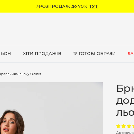
ЛЬОН
ХІТИ ПРОДАЖІВ
💛 ГОТОВІ ОБРАЗИ
SA
одаванням льону Олівія
Бр
до
льо
Артикул: