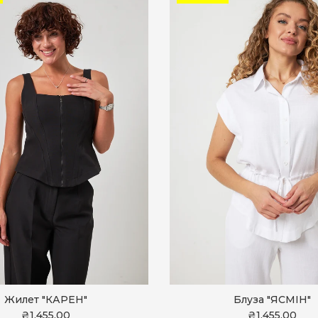
Жилет "КАРЕН"
Блуза "ЯСМІН"
₴1,455.00
₴1,455.00