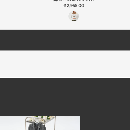
₴2,955.00