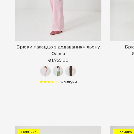
Брюки палаццо з додаванням льону
Брю
Олівія
₴
₴1,755.00
6 відгуки
Новинка
Новинка