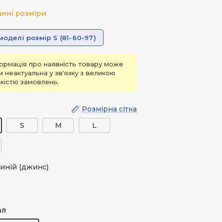
анні розміри
моделі розмір S (81-60-97)
ормація про наявність товару може
и неактуальна у зв'язку з великою
ькістю замовлень.
Розмірна сітка
S
M
L
иній (джинс)
джинс)
ал