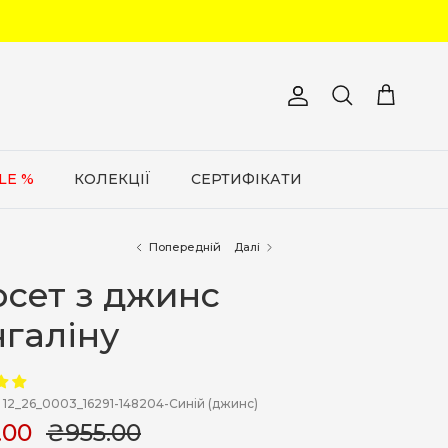
Обліковий запис
Кошик
Пошук
LE %
КОЛЕКЦІЇ
СЕРТИФІКАТИ
Попередній
Далі
сет з джинс
галіну
12_26_0003_16291-148204-Синій (джинс)
.00
₴955.00