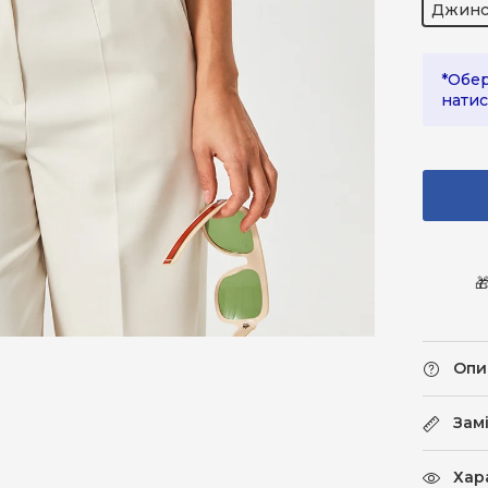
Джинс
*Обер
натис

Опи
Зам
Хар