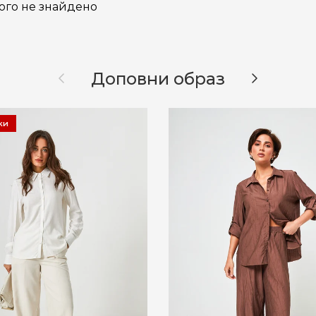
ого не знайдено
Назад
Далі
Доповни образ
ки