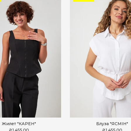
Жилет "КАРЕН"
Блуза "ЯСМІН"
₴1,455.00
₴1,455.00