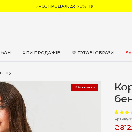
⚡РОЗПРОДАЖ до 70%
ТУТ
ЛЬОН
ХІТИ ПРОДАЖІВ
💛 ГОТОВІ ОБРАЗИ
SA
нгаліну
Кор
15% знижки
бен
Артикул:
₴812