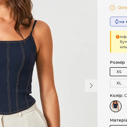
Ост
на 
Інф
бут
кіл
Розмір
XS
Далі
XL
Колір:
С
Синій (
Матері