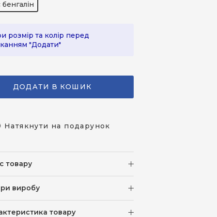
 бенгалін
и розмір та колір перед
канням "Додати"
ДОДАТИ В КОШИК
 Натякнути на подарунок
с товару
іри виробу
актеристика товару