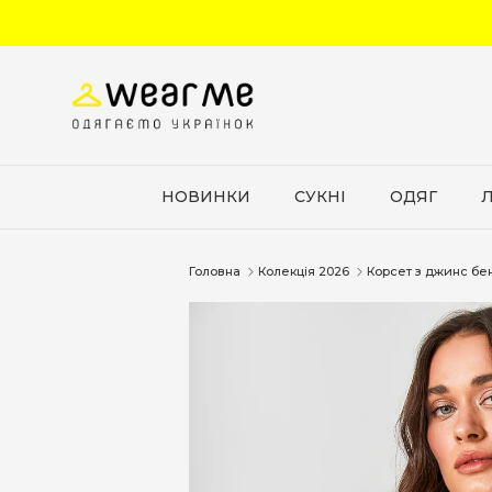
Перейти до вмісту
НОВИНКИ
СУКНІ
ОДЯГ
Головна
Колекція 2026
Корсет з джинс бе