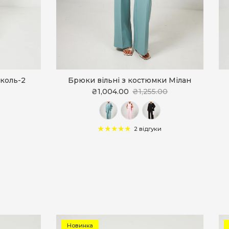
іколь-2
Брюки вільні з костюмки Мілан
₴1,004.00
₴1,255.00
2 відгуки
Новинка