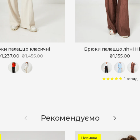
ки палаццо класичні
Брюки палаццо літні Н
1,237.00
₴1,455.00
₴1,155.00
1 огляд
Назад
Далі
Рекомендуємо
Новинка