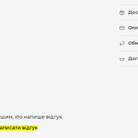
Дос
Опл
Обм
Дог
шим, хто напише відгук
аписати відгук