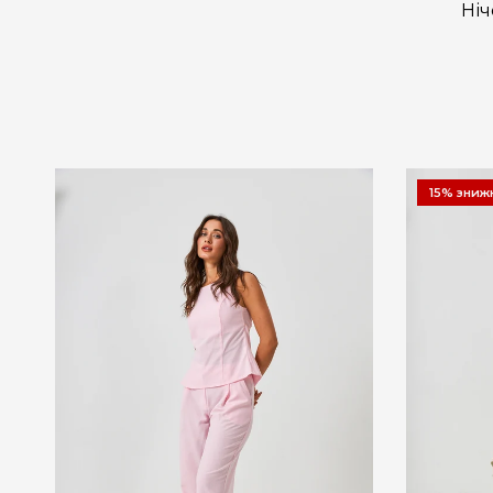
Ніч
15% зниж