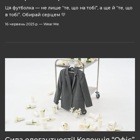
Ця футболка — не лише “те, що на тобі”, а ще й “те, що
в тобі”. Обирай серцем 💛
16 червень 2025 р.
—
Wear Me
Сила елегантності! Колекція “Офіс”