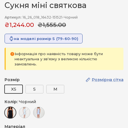
Сукня міні святкова
Артикул:
16_26_018_16432-151521-Чорний
₴1,244.00
₴1,555.00
на моделі розмір S (79-60-90)
Інформація про наявність товару може бути
неактуальна у зв'язку з великою кількістю
замовлень.
Розмір
Розмірна сітка
XS
S
M
Колір:
Чорний
Чорний
Блакитний
Блакитний (темний)
Матеріал