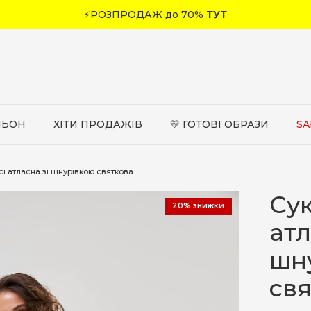
⚡РОЗПРОДАЖ до 70%
ТУТ
ЛЬОН
ХІТИ ПРОДАЖІВ
💛 ГОТОВІ ОБРАЗИ
SA
сі атласна зі шнурівкою святкова
Сук
20% знижки
атл
шн
св