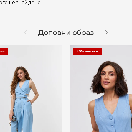
ого не знайдено
Назад
Далі
Доповни образ
жки
50% знижки