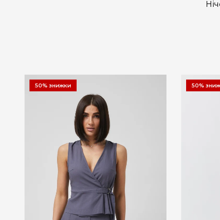
Ніч
50% знижки
50% зни