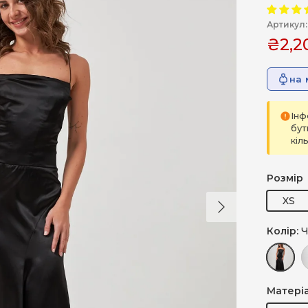
Артикул:
₴2,2
на 
Інф
бут
кіл
Розмір
Далі
XS
Колір:
Ч
Чорний
Ч
Матері