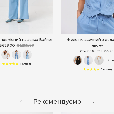
новмісний на запах Вайлет
Жилет класичний з дод
₴628.00
₴1,255.00
льону
₴528.00
₴1,055.0
+ 2 б
1 огляд
1 огляд
Назад
Далі
Рекомендуємо