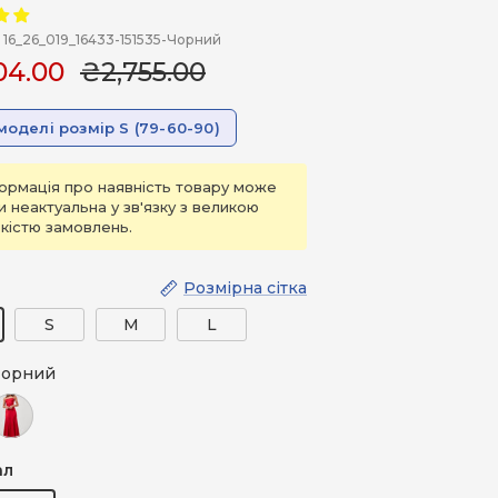
16_26_019_16433-151535-Чорний
04.00
₴2,755.00
моделі розмір S (79-60-90)
ормація про наявність товару може
и неактуальна у зв'язку з великою
ькістю замовлень.
Розмірна сітка
S
M
L
орний
ервоний
ал