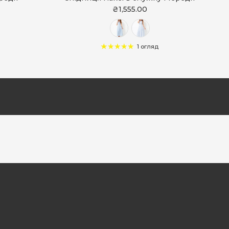
₴1,555.00
1 огляд