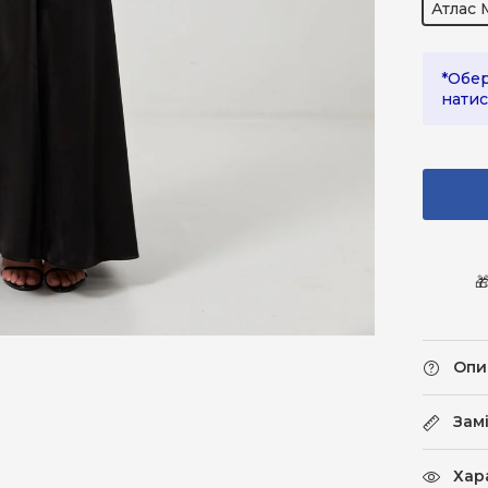
Атлас 
*Обер
натис

Опи
Зам
Хар