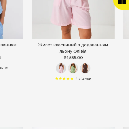
аванням
Жилет класичний з додаванням
льону Олівія
0
₴1,555.00
ільше
4 відгуки