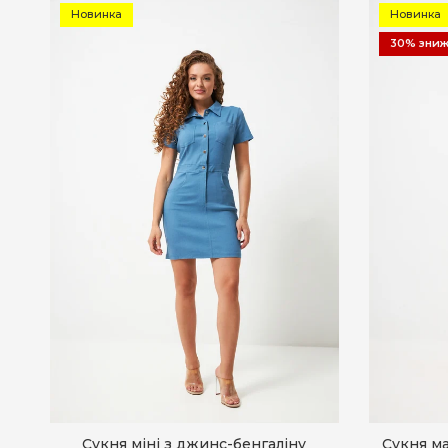
Новинка
Новинка
30% зни
Сукня міні з джинс-бенгаліну
Сукня ма