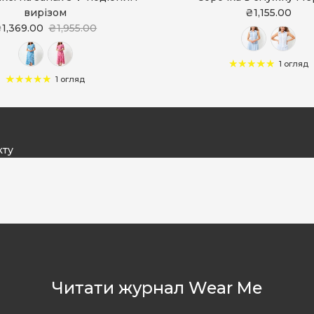
вирізом
₴1,155.00
1,369.00
₴1,955.00
1 огляд
1 огляд
кту
Читати журнал Wear Me