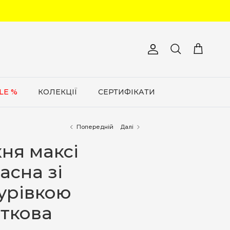
Обліковий запис
Кошик
Пошук
LE %
КОЛЕКЦІЇ
СЕРТИФІКАТИ
Попередній
Далі
ня максі
асна зі
урівкою
яткова