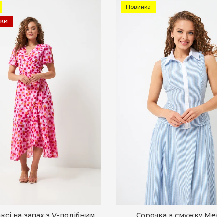
Новинка
жки
ксі на запах з V-подібним
Сорочка в смужку Ме