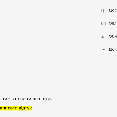
Дос
Опл
Обм
Дог
шим, хто напише відгук
аписати відгук