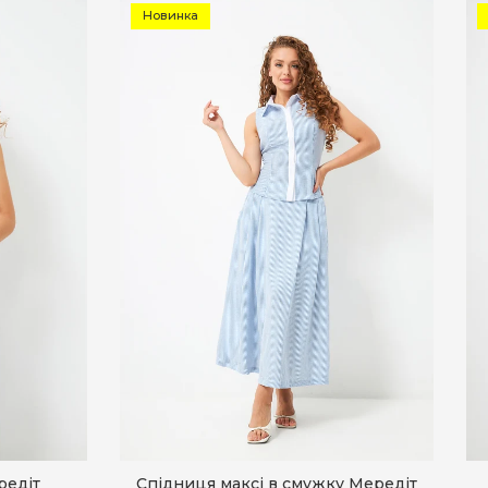
Новинка
редіт
Спідниця максі в смужку Мередіт