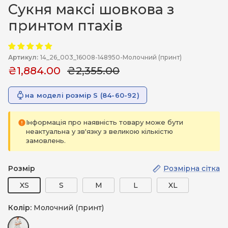
Сукня максі шовкова з
принтом птахів
Артикул:
14_26_003_16008-148950-Молочний (принт)
₴1,884.00
₴2,355.00
на моделі розмір S (84-60-92)
Інформація про наявність товару може бути
неактуальна у зв'язку з великою кількістю
замовлень.
Розмір
Розмірна сітка
XS
S
M
L
XL
Колір:
Молочний (принт)