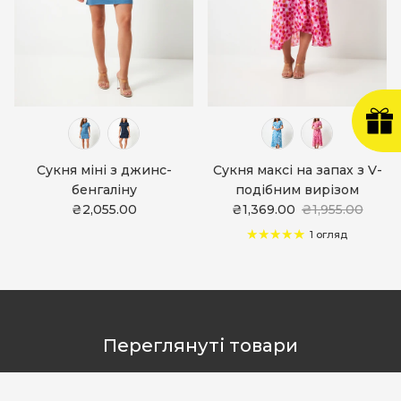
Сукня міні з джинс-
Сукня максі на запах з V-
бенгаліну
подібним вирізом
₴2,055.00
₴1,369.00
₴1,955.00
1 огляд
Переглянуті товари