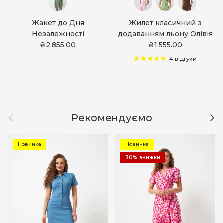
Жакет до Дня
Жилет класичний з
Незалежності
додаванням льону Олівія
₴2,855.00
₴1,555.00
4 відгуки
Назад
Дал
Рекомендуємо
Новинка
Новинка
30% знижки