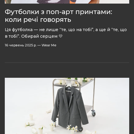
Футболки з поп-арт принтами:
коли речі говорять
Ця футболка — не лише “те, що на тобі”, а ще й “те, що
в тобі”. Обирай серцем 💛
16 червень 2025 р.
—
Wear Me