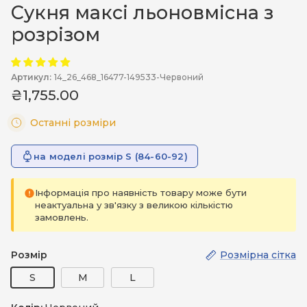
Сукня максі льоновмісна з
розрізом
Артикул:
14_26_468_16477-149533-Червоний
₴1,755.00
Останні розміри
на моделі розмір S (84-60-92)
Інформація про наявність товару може бути
неактуальна у зв'язку з великою кількістю
замовлень.
Розмір
Розмірна сітка
S
M
L