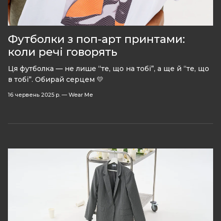
Футболки з поп-арт принтами:
коли речі говорять
Ця футболка — не лише “те, що на тобі”, а ще й “те, що
в тобі”. Обирай серцем 💛
16 червень 2025 р.
—
Wear Me