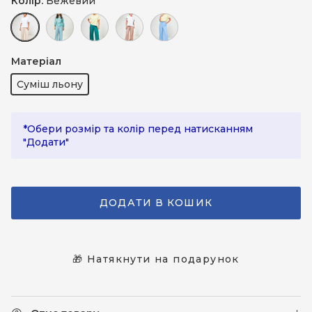
Колір:
Бежевий
Бежевий
Блакитний
Зелений
Коричневий мокко
Блакитний (джинсовий)
Матеріал
Суміш льону
*Обери розмір та колір перед натисканням
"Додати"
ДОДАТИ В КОШИК
🎁 Натякнути на подарунок