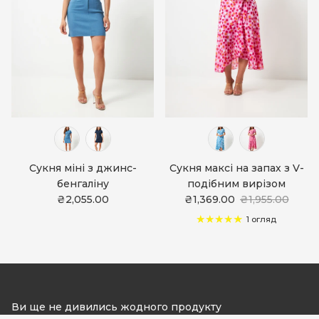
Сукня міні з джинс-
Сукня максі на запах з V-
бенгаліну
подібним вирізом
₴2,055.00
₴1,369.00
₴1,955.00
1 огляд
Ви ще не дивились жодного продукту