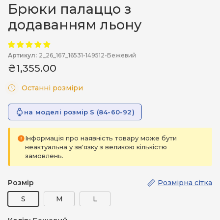
Брюки палаццо з
додаванням льону
Артикул:
2_26_167_16531-149512-Бежевий
₴1,355.00
Останні розміри
на моделі розмір S (84-60-92)
Інформація про наявність товару може бути
неактуальна у зв'язку з великою кількістю
замовлень.
Розмір
Розмірна сітка
S
M
L