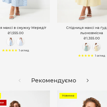
я максі в смужку Мередіт
Спідниця максі на ґу
₴1,555.00
льоновмісна
₴1,355.00
1 огляд
1 огляд
Назад
Далі
Рекомендуємо
Новинка
жки