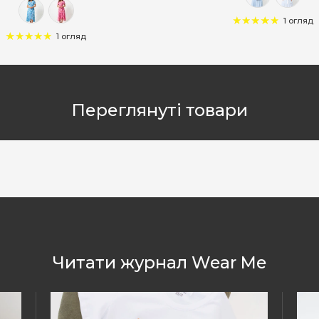
1 огляд
1 огляд
Переглянуті товари
Читати журнал Wear Me