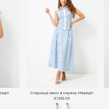
редіт
Спідниця максі в смужку Мередіт
₴1,555.00