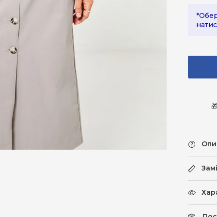
*Обер
натис

Опи
Зам
Хар
Дос