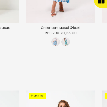
дзиках
Спідниця максі Фіджі
₴866.00
₴1,155.00
Новинка