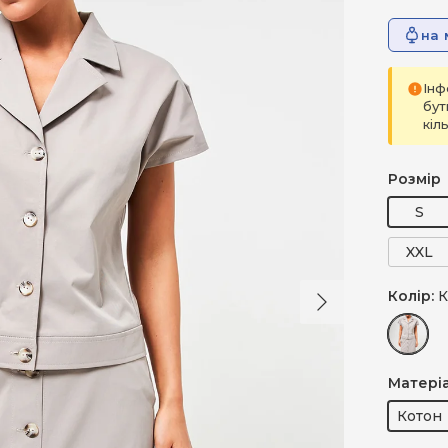
на 
Інф
бут
кіл
Розмір
S
XXL
Далі
Колір:
К
Коричн
Матері
Котон