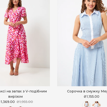
ксі на запах з V-подібним
Сорочка в смужку Ме
вирізом
₴1,155.00
1,369.00
₴1,955.00