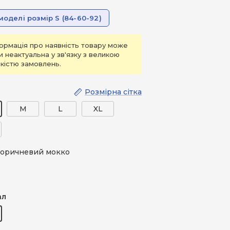
моделі розмір S (84-60-92)
ормація про наявність товару може
и неактуальна у зв'язку з великою
ькістю замовлень.
Розмірна сітка
M
L
XL
оричневий мокко
евий мокко
ал