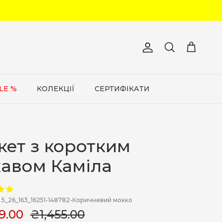
Обліковий запис
Кошик
Пошук
LE %
КОЛЕКЦІЇ
СЕРТИФІКАТИ
кет з коротким
кавом Каміла
5_26_163_16251-148782-Коричневий мокко
9.00
₴1,455.00