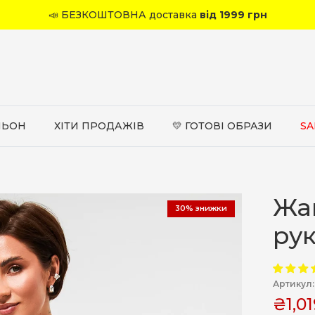
📣 БЕЗКОШТОВНА доставка
від 1999 грн
ЛЬОН
ХІТИ ПРОДАЖІВ
💛 ГОТОВІ ОБРАЗИ
SA
Жа
30% знижки
ру
Артикул:
₴1,01