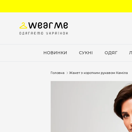
Перейти до вмісту
НОВИНКИ
СУКНІ
ОДЯГ
Головна
Жакет з коротким рукавом Каміла