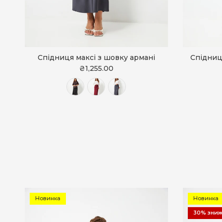
Спідниця максі з шовку армані
Спідниц
₴1,255.00
Новинка
Новинка
30% зни