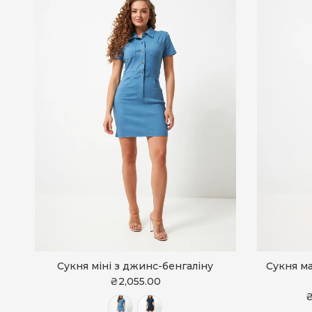
Сукня міні з джинс-бенгаліну
Сукня ма
₴2,055.00
₴