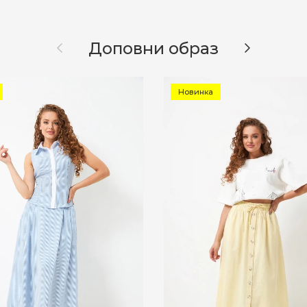
Назад
Далі
Доповни образ
Новинка