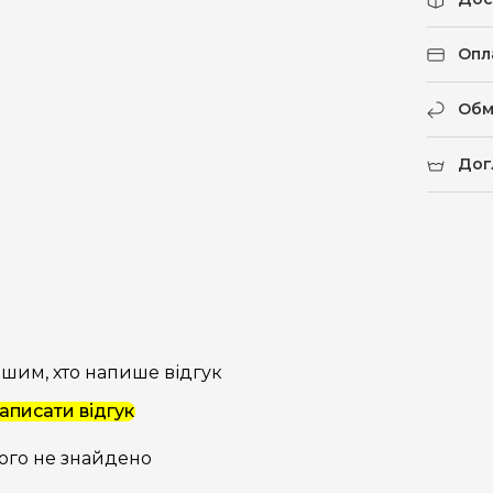
Опл
Обм
Дог
шим, хто напише відгук
аписати відгук
ого не знайдено