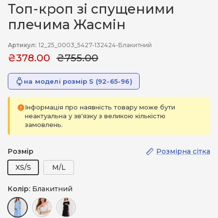
Топ-кроп зі спущеними
плечима Жасмін
Артикул:
12_25_0003_5427-132424-Блакитний
₴378.00
₴755.00
на моделі розмір S (92-65-96)
Інформація про наявність товару може бути
неактуальна у зв'язку з великою кількістю
замовлень.
Розмір
Розмірна сітка
XS/S
M/L
Колір:
Блакитний