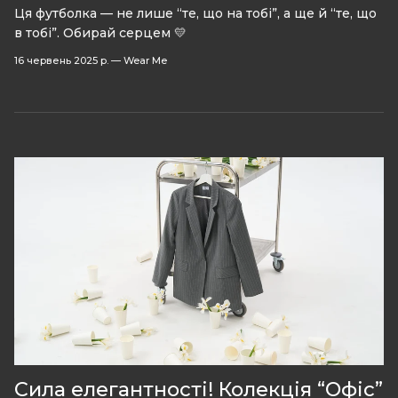
Ця футболка — не лише “те, що на тобі”, а ще й “те, що
в тобі”. Обирай серцем 💛
16 червень 2025 р.
—
Wear Me
Сила елегантності! Колекція “Офіс”