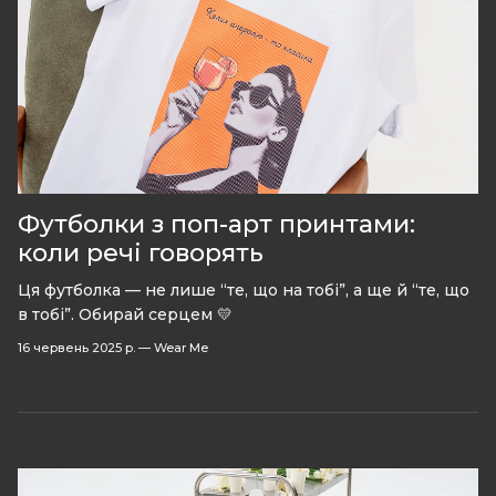
Футболки з поп-арт принтами:
коли речі говорять
Ця футболка — не лише “те, що на тобі”, а ще й “те, що
в тобі”. Обирай серцем 💛
16 червень 2025 р.
—
Wear Me