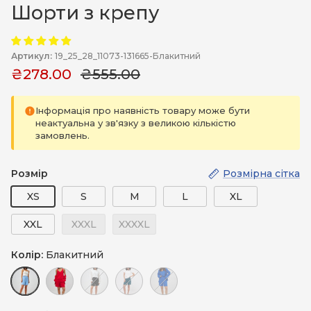
Шорти з крепу
Артикул:
19_25_28_11073-131665-Блакитний
₴278.00
₴555.00
Інформація про наявність товару може бути
неактуальна у зв'язку з великою кількістю
замовлень.
Розмір
Розмірна сітка
XS
S
M
L
XL
XXL
XXXL
XXXXL
Колір:
Блакитний
Блакитний
Червоний
Чорний
Зелений
Електрик