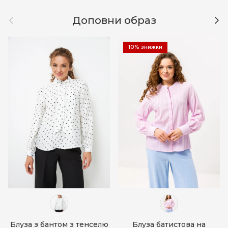
Назад
Дал
Доповни образ
10% знижки
Блуза з бантом з тенселю
Блуза батистова на