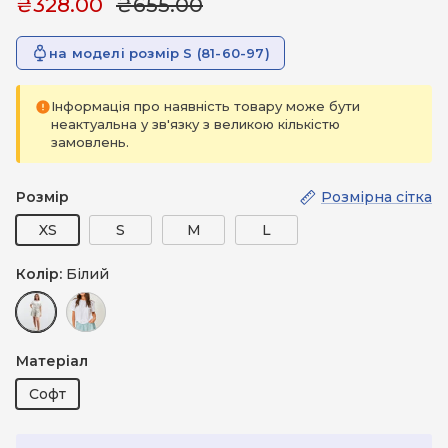
₴328.00
₴655.00
на моделі розмір S (81-60-97)
Інформація про наявність товару може бути
неактуальна у зв'язку з великою кількістю
замовлень.
Розмір
Розмірна сітка
XS
S
M
L
Колір:
Білий
Білий
Зелений (м'ятний)
Матеріал
Софт