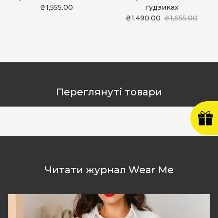
₴1,555.00
ґудзиках
₴1,490.00
₴1,655.00
Переглянуті товари
Читати журнал Wear Me