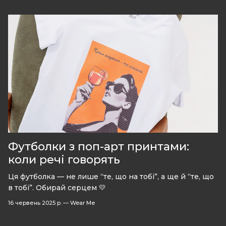
Футболки з поп-арт принтами:
коли речі говорять
Ця футболка — не лише “те, що на тобі”, а ще й “те, що
в тобі”. Обирай серцем 💛
16 червень 2025 р.
—
Wear Me