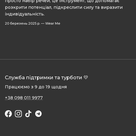
просто набір речей, це інструмент, що допомагає
розкрити потенціал, підкреслити силу та виразити
індивідуальність.
20 березень 2025 р.
—
Wear Me
Служба підтримки та турботи 💛
Працюємо з 9 до 19 щодня
+38 098 011 9977
Facebook
Instagram
TikTok