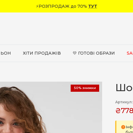
⚡РОЗПРОДАЖ до 70%
ТУТ
ЛЬОН
ХІТИ ПРОДАЖІВ
💛 ГОТОВІ ОБРАЗИ
SA
Шо
50% знижки
Артикул:
₴778
Інф
бут