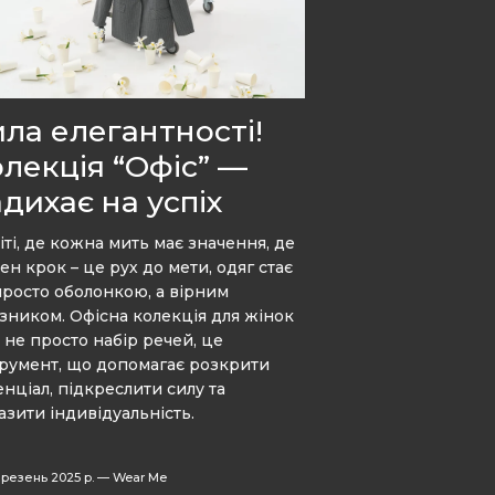
ла елегантності!
лекція “Офіс” —
дихає на успіх
іті, де кожна мить має значення, де
ен крок – це рух до мети, одяг стає
просто оболонкою, а вірним
зником. Офісна колекція для жінок
е не просто набір речей, це
трумент, що допомагає розкрити
енціал, підкреслити силу та
азити індивідуальність.
резень 2025 р.
—
Wear Me