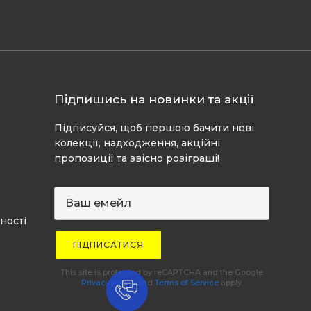
Підпишись на новинки та акції
Підписуйся, щоб першою бачити нові
колекції, надходження, акційні
пропозиції та звісно розіграші!
ності
ПІДПИСАТИСЯ
This site is protected by reCAPTCHA and the Google
Privacy Policy
and
Terms of Service
apply.