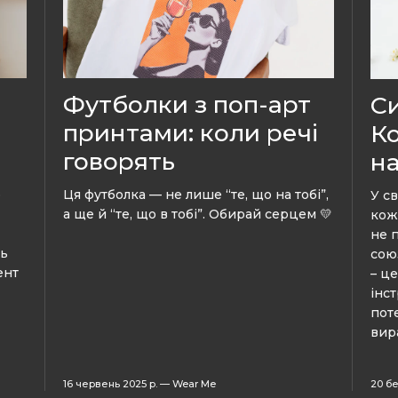
Футболки з поп-арт
Си
принтами: коли речі
Ко
говорять
на
о
Ця футболка — не лише “те, що на тобі”,
У св
а ще й “те, що в тобі”. Обирай серцем 💛
кож
не 
сь
сою
ент
– ц
інс
пот
вир
16 червень 2025 р.
—
Wear Me
20 бе