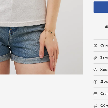

Опи
Зам
Хар
Дос
Опл
Обм