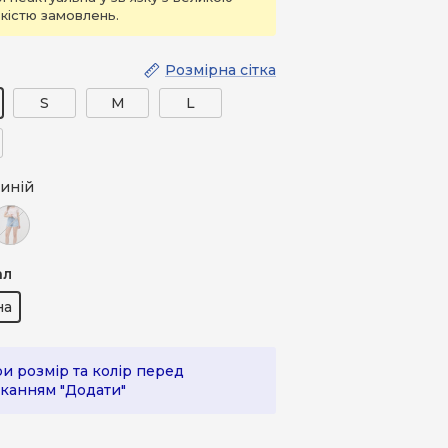
ькістю замовлень.
Розмірна сітка
S
M
L
иній
лакитний (світлий)
ал
на
и розмір та колір перед
канням "Додати"