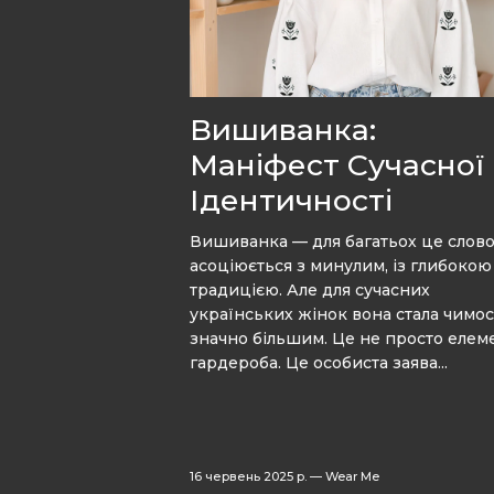
Вишиванка:
Маніфест Сучасної
Ідентичності
Вишиванка — для багатьох це слов
асоціюється з минулим, із глибокою
традицією. Але для сучасних
українських жінок вона стала чимо
значно більшим. Це не просто елем
гардероба. Це особиста заява...
16 червень 2025 р.
—
Wear Me