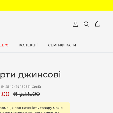
Обліковий запис
Кошик
Пошук
LE %
КОЛЕКЦІЇ
СЕРТИФІКАТИ
рти джинсові
19_25_12474-132391-Синій
.00
₴1,555.00
ормація про наявність товару може
и неактуальна у зв'язку з великою