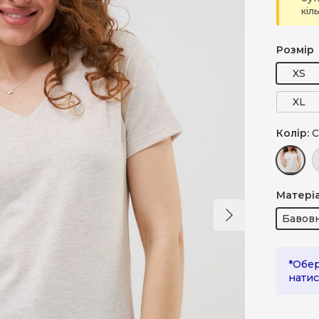
кіл
Розмір
XS
XL
Колір:
С
Синій
Б
Матері
Далі
Бавов
*Обер
натис