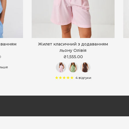
аванням
Жилет класичний з додаванням
льону Олівія
0
₴1,555.00
ільше
4 відгуки