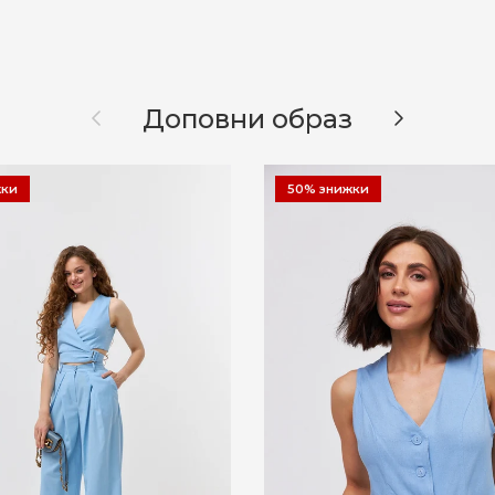
Назад
Далі
Доповни образ
жки
50% знижки