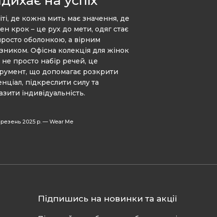
дихає на успіх
іті, де кожна мить має значення, де
ен крок – це рух до мети, одяг стає
просто оболонкою, а вірним
зником. Офісна колекція для жінок
е не просто набір речей, це
трумент, що допомагає розкрити
енціал, підкреслити силу та
азити індивідуальність.
резень 2025 р.
—
Wear Me
Підпишись на новинки та акції