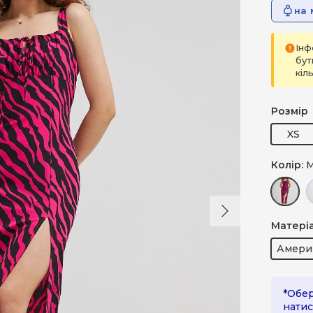
на 
Інф
бут
кіл
Розмір
XS
Колір:
М
Далі
Малина 
Ш
Матері
Амери
*Обер
натис