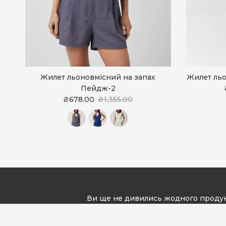
Жилет льоновмісний на запах
Жилет льо
Пейдж-2
₴678.00
₴1,355.00
Ви ще не дивились жодного проду