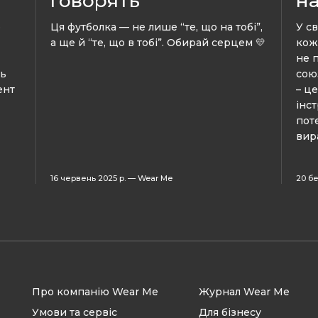
говорять
на
о
Ця футболка — не лише “те, що на тобі”,
У св
а ще й “те, що в тобі”. Обирай серцем 💛
кож
не 
сь
сою
ент
– ц
інс
пот
вир
16 червень 2025 р.
—
Wear Me
20 бе
Про компанію Wear Me
Журнал Wear Me
Умови та сервіс
Для бізнесу