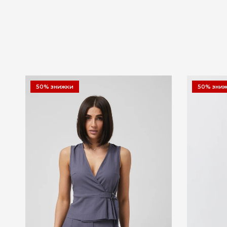
50% знижки
50% зни