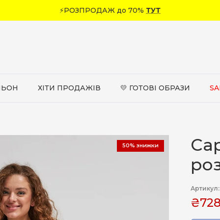
⚡РОЗПРОДАЖ до 70%
ТУТ
ЛЬОН
ХІТИ ПРОДАЖІВ
💛 ГОТОВІ ОБРАЗИ
SA
Сар
50% знижки
ро
Артикул:
₴728