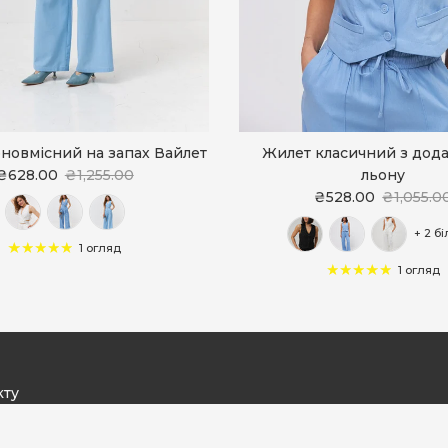
новмісний на запах Вайлет
Жилет класичний з дод
₴628.00
₴1,255.00
льону
₴528.00
₴1,055.0
+ 2 б
1 огляд
1 огляд
кту