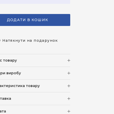
ДОДАТИ В КОШИК
 Натякнути на подарунок
с товару
іри виробу
актеристика товару
тавка
ата