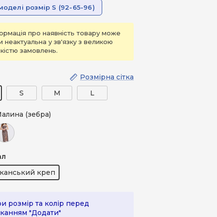
моделі розмір S (92-65-96)
ормація про наявність товару може
и неактуальна у зв'язку з великою
ькістю замовлень.
Розмірна сітка
S
M
L
алина (зебра)
(зебра)
околад (зебра)
ал
канський креп
и розмір та колір перед
канням "Додати"