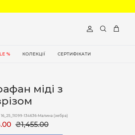
Обліковий запис
Кошик
Пошук
LE %
КОЛЕКЦІЇ
СЕРТИФІКАТИ
афан міді з
зрізом
16_25_11099-134636-Малина (зебра)
.00
₴1,455.00