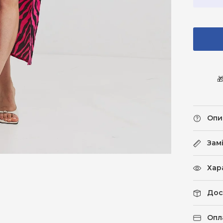

Опи
Зам
Хар
Дос
Опл