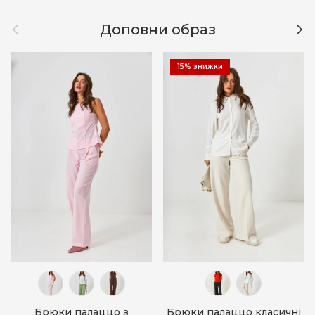
Назад
Дал
Доповни образ
15% знижки
Брюки палаццо з
Брюки палаццо класичні