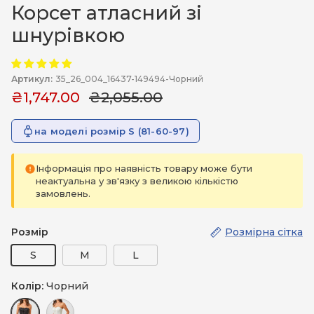
Корсет атласний зі
шнурівкою
Артикул:
35_26_004_16437-149494-Чорний
₴1,747.00
₴2,055.00
на моделі розмір S (81-60-97)
Інформація про наявність товару може бути
неактуальна у зв'язку з великою кількістю
замовлень.
Розмір
Розмірна сітка
S
M
L
Колір:
Чорний