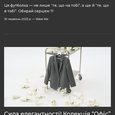
Ця футболка — не лише “те, що на тобі”, а ще й “те, що
в тобі”. Обирай серцем 💛
16 червень 2025 р.
—
Wear Me
Сила елегантності! Колекція “Офіс”