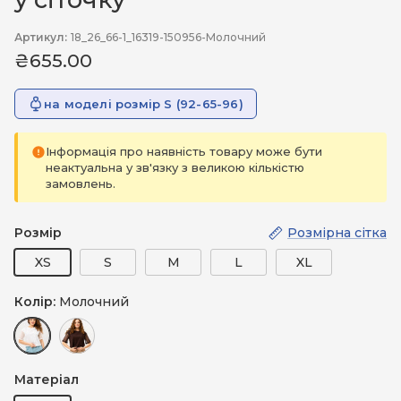
Артикул:
18_26_66-1_16319-150956-Молочний
₴655.00
на моделі розмір S (92-65-96)
Інформація про наявність товару може бути
неактуальна у зв'язку з великою кількістю
замовлень.
Розмір
Розмірна сітка
XS
S
M
L
XL
Колір:
Молочний
Молочний
Коричневий (шоколад)
Матеріал