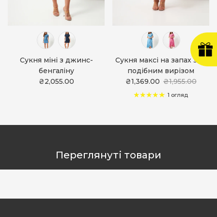
Сукня міні з джинс-
Сукня максі на запах з V-
бенгаліну
подібним вирізом
₴2,055.00
₴1,369.00
₴1,955.00
1 огляд
Переглянуті товари