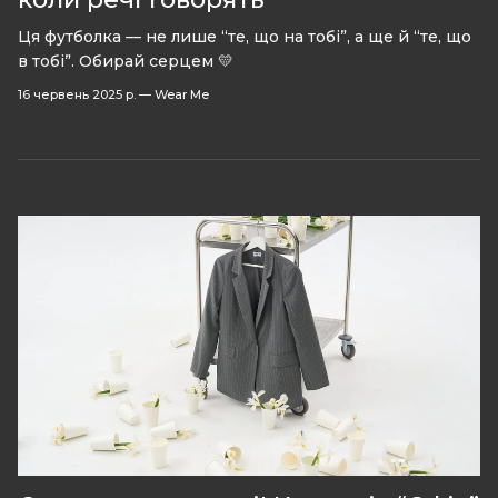
Ця футболка — не лише “те, що на тобі”, а ще й “те, що
в тобі”. Обирай серцем 💛
16 червень 2025 р.
—
Wear Me