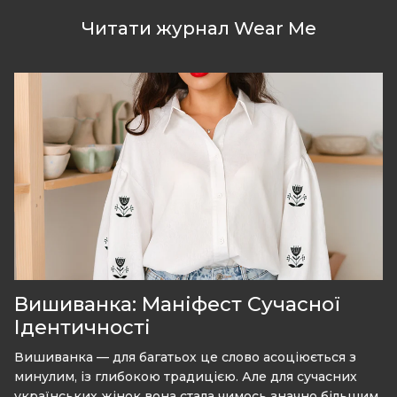
Читати журнал Wear Me
Вишиванка: Маніфест Сучасної
Ідентичності
Вишиванка — для багатьох це слово асоціюється з
минулим, із глибокою традицією. Але для сучасних
українських жінок вона стала чимось значно більшим.