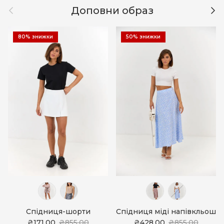
Назад
Дал
Доповни образ
80% знижки
50% знижки
Спідниця-шорти
Спідниця міді напівкльош
₴171.00
₴855.00
₴428.00
₴855.00