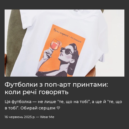
Футболки з поп-арт принтами:
коли речі говорять
Ця футболка — не лише “те, що на тобі”, а ще й “те, що
в тобі”. Обирай серцем 💛
16 червень 2025 р.
—
Wear Me