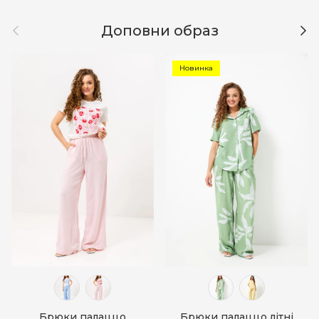
Назад
Дал
Доповни образ
Новинка
Брюки палаццо
Брюки палаццо літні