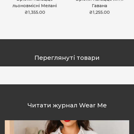
льоновмісні Мелані
Гавана
₴1,355.00
₴1,255.00
Переглянуті товари
Читати журнал Wear Me