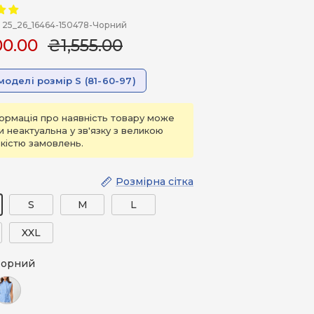
25_26_16464-150478-Чорний
00.00
₴1,555.00
моделі розмір S (81-60-97)
ормація про наявність товару може
и неактуальна у зв'язку з великою
ькістю замовлень.
Розмірна сітка
S
M
L
XXL
орний
лакитний