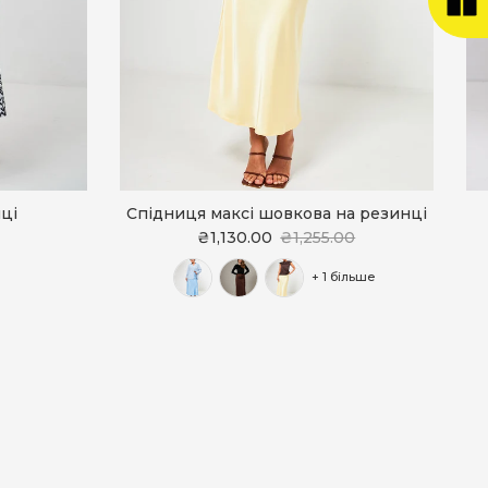
ці
Спідниця максі шовкова на резинці
₴1,130.00
₴1,255.00
+ 1 більше