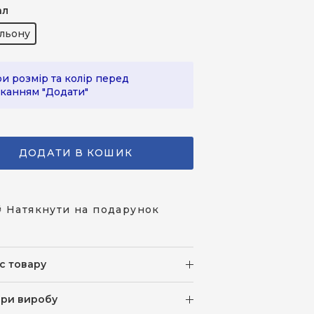
ал
льону
и розмір та колір перед
канням "Додати"
ДОДАТИ В КОШИК
 Натякнути на подарунок
с товару
іри виробу