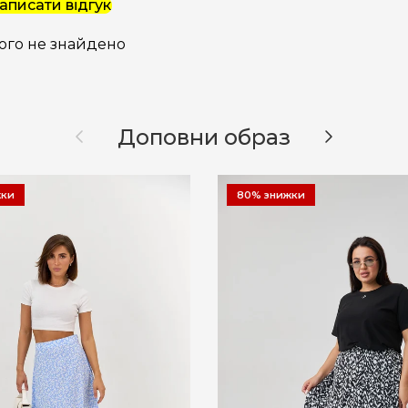
аписати відгук
ого не знайдено
Назад
Далі
Доповни образ
жки
80% знижки