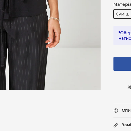
Матері
Суміш 
*Обер
натис

Опи
Зам