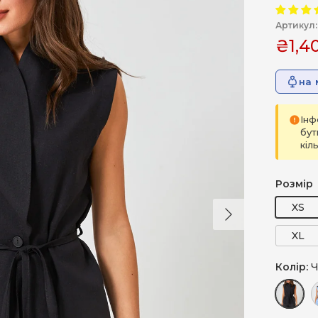
Артикул:
₴1,4
на 
Інф
бут
кіл
Розмір
Далі
XS
XL
Колір:
Ч
Чорний
Б