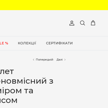
Обліковий запис
Кошик
Пошук
LE %
КОЛЕКЦІЇ
СЕРТИФІКАТИ
Попередній
Далі
лет
оновмісний з
іром та
ясом