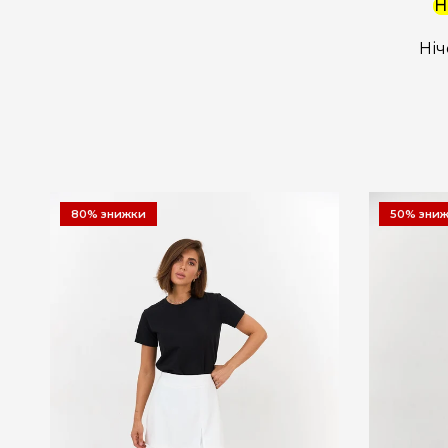
Н
Ніч
80% знижки
50% зни