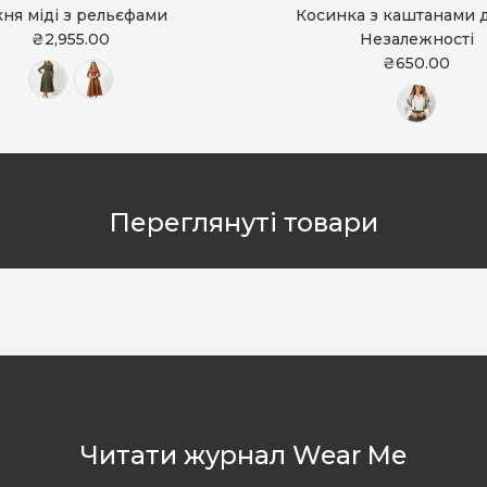
кня міді з рельєфами
Косинка з каштанами 
₴2,955.00
Незалежності
₴650.00
Переглянуті товари
Читати журнал Wear Me