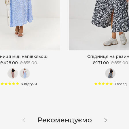
ниця міді напівкльош
Спідниця на резин
₴428.00
₴855.00
₴171.00
₴855.00
4 відгуки
1 огляд
Назад
Далі
Рекомендуємо