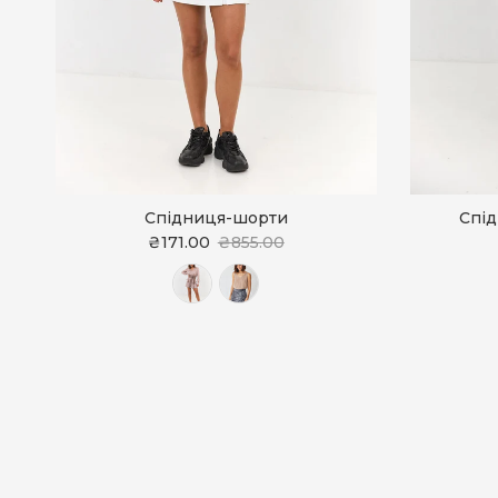
Спідниця-шорти
Спід
₴171.00
₴855.00