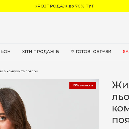
⚡РОЗПРОДАЖ до 70%
ТУТ
ЛЬОН
ХІТИ ПРОДАЖІВ
💛 ГОТОВІ ОБРАЗИ
SA
й з коміром та поясом
Жи
10% знижки
ль
ком
по