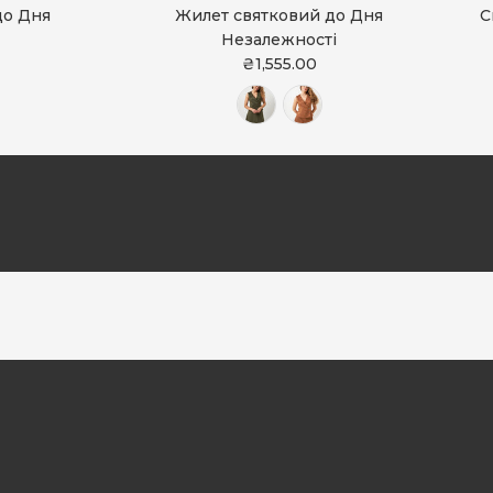
до Дня
Жилет святковий до Дня
С
Незалежності
₴1,555.00