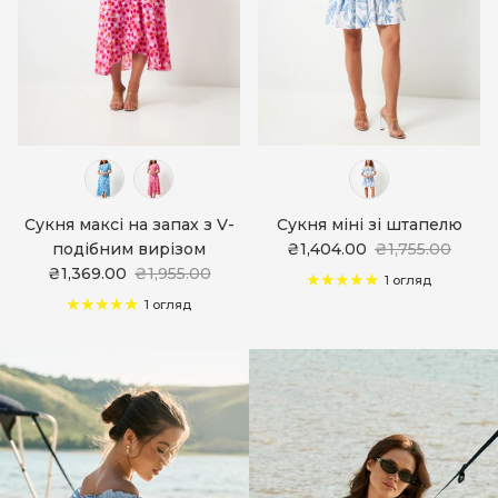
Сукня максі на запах з V-
Сукня міні зі штапелю
подібним вирізом
₴1,404.00
₴1,755.00
₴1,369.00
₴1,955.00
1 огляд
1 огляд