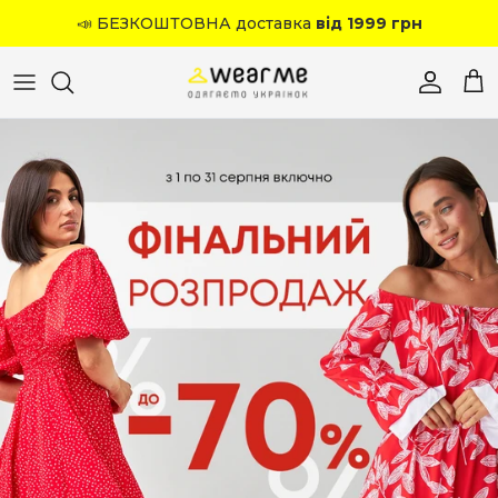
Перейти до вмісту
📣 БЕЗКОШТОВНА доставка
від 1999 грн
Обліков
Кош