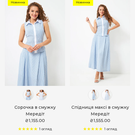
Новинка
Новинка
Сорочка в смужку
Спідниця максі в смужку
Мередіт
Мередіт
₴1,155.00
₴1,555.00
1 огляд
1 огляд