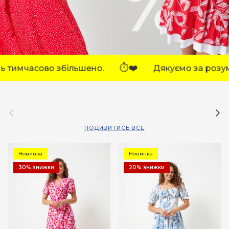
⏱️❤️
⏱️❤️
ьшено.
Дякуємо за розуміння!
Назад
Дал
ПОДИВИТИСЬ ВСЕ
Новинка
Новинка
30% знижки
20% знижки