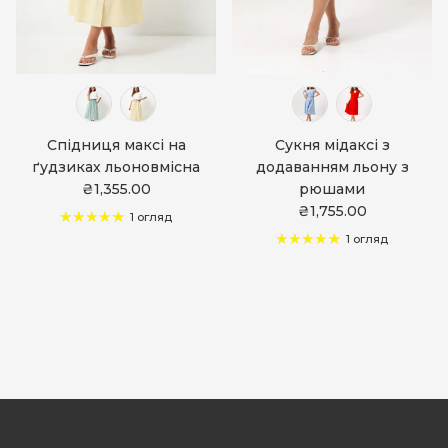
Спідниця максі на
Сукня мідаксі з
ґудзиках льоновмісна
додаванням льону з
₴1,355.00
рюшами
₴1,755.00
1 огляд
1 огляд