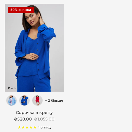
50% знижки
+ 2 більше
Сорочка з крепу
₴528.00
₴1,055.00
1 огляд