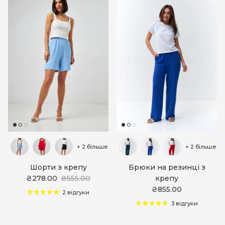
+ 2 більше
+ 2 більше
Шорти з крепу
Брюки на резинці з
₴278.00
₴555.00
крепу
₴855.00
2 відгуки
3 відгуки