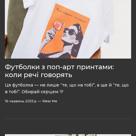
Футболки з поп-арт принтами:
коли речі говорять
Ця футболка — не лише “те, що на тобі”, а ще й “те, що
в тобі”. Обирай серцем 💛
16 червень 2025 р.
—
Wear Me