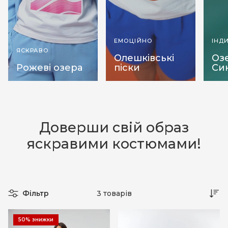
ЕМОЦІЙНО
ІНД
ЯСКРАВО
Олешківські
Оз
Рожеві озера
піски
Си
Доверши свій образ
яскравими костюмами!
Фільтр
3 товарів
50% знижки