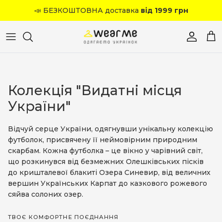
Перейти до вмісту
📣 БЕЗКОШТОВНА доставка
від 1999 грн
Обліков
Кош
Колекція "Видатні місця
України"
Відчуй серце України, одягнувши унікальну колекцію
футболок, присвячену її неймовірним природним
скарбам. Кожна футболка – це вікно у чарівний світ,
що розкинувся від безмежних Олешківських пісків
до кришталевої блакиті Озера Синевир, від величних
вершин Українських Карпат до казкового рожевого
сяйва солоних озер.
ТВОЄ КОМФОРТНЕ ПОЄДНАННЯ