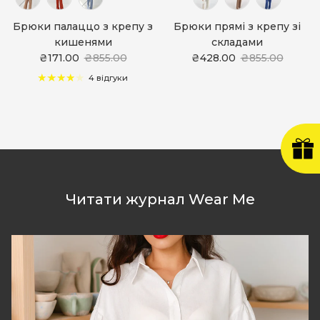
Брюки палаццо з крепу з
Брюки прямі з крепу зі
кишенями
складами
₴171.00
₴855.00
₴428.00
₴855.00
4 відгуки
Читати журнал Wear Me