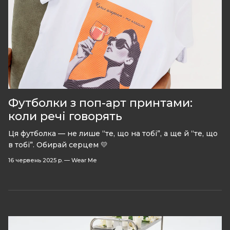
Футболки з поп-арт принтами:
коли речі говорять
Ця футболка — не лише “те, що на тобі”, а ще й “те, що
в тобі”. Обирай серцем 💛
16 червень 2025 р.
—
Wear Me