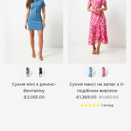
Сукня міні з джинс-
Сукня максі на запах з V-
бенгаліну
подібним вирізом
₴2,055.00
₴1,369.00
₴1,955.00
1 огляд