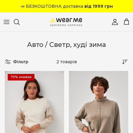
Перейти до вмісту
📣 БЕЗКОШТОВНА доставка
від 1999 грн
Обліков
Кош
Авто / Светр, худі зима
Фільтр
2 товарів
70% знижки