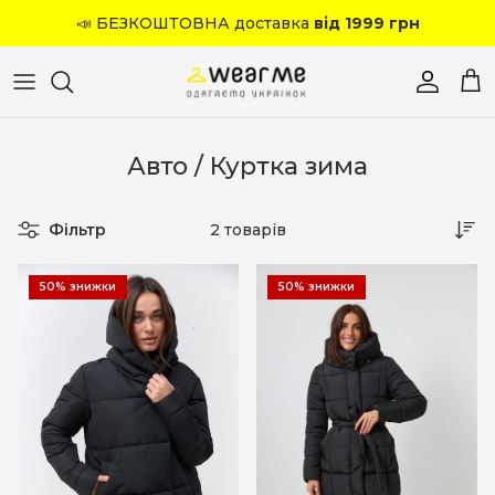
Перейти до вмісту
📣 БЕЗКОШТОВНА доставка
від 1999 грн
Обліков
Кош
Авто / Куртка зима
Фільтр
2 товарів
50% знижки
50% знижки