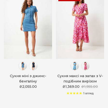
Сукня міні з джинс-
Сукня максі на запах з V-
бенгаліну
подібним вирізом
₴2,055.00
₴1,369.00
₴1,955.00
1 огляд