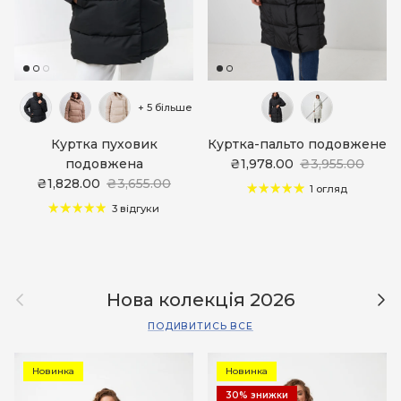
+ 5 більше
Куртка пуховик
Куртка-пальто подовжене
подовжена
₴1,978.00
₴3,955.00
₴1,828.00
₴3,655.00
1 огляд
3 відгуки
Назад
Дал
Нова колекція 2026
ПОДИВИТИСЬ ВСЕ
Новинка
Новинка
30% знижки