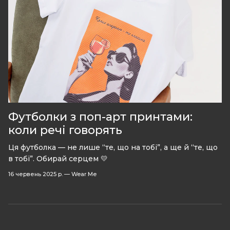
Футболки з поп-арт принтами:
коли речі говорять
Ця футболка — не лише “те, що на тобі”, а ще й “те, що
в тобі”. Обирай серцем 💛
16 червень 2025 р.
—
Wear Me