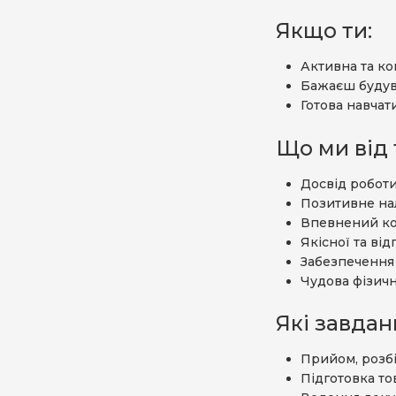
Якщо ти:
Активна та ко
Бажаєш будува
Готова навчат
Що ми від 
Досвід роботи
Позитивне на
Впевнений ко
Якісної та ві
Забезпечення 
Чудова фізичн
Які завдан
Прийом, розбі
Підготовка то