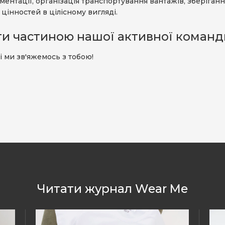
ентації, організація транспортування вантажів, зберіганн
цінностей в цілісному вигляді.
ти частиною нашої активної команд
і ми зв'яжемось з тобою!
Читати журнал Wear Me