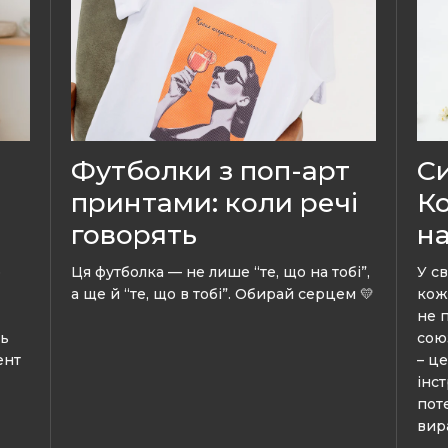
Футболки з поп-арт
Си
принтами: коли речі
Ко
говорять
на
о
Ця футболка — не лише “те, що на тобі”,
У св
а ще й “те, що в тобі”. Обирай серцем 💛
кож
не 
сь
сою
ент
– ц
інс
пот
вир