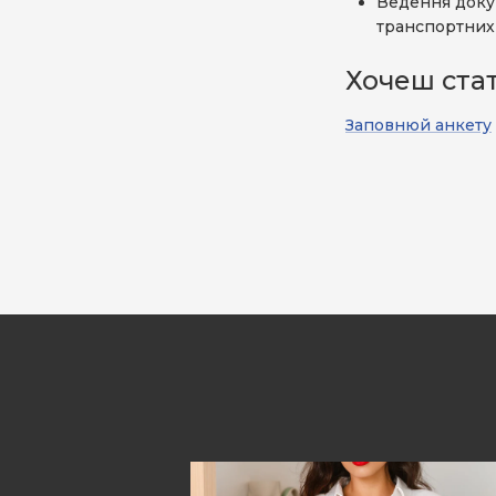
Ведення докум
транспортних 
Хочеш ста
Заповнюй анкету