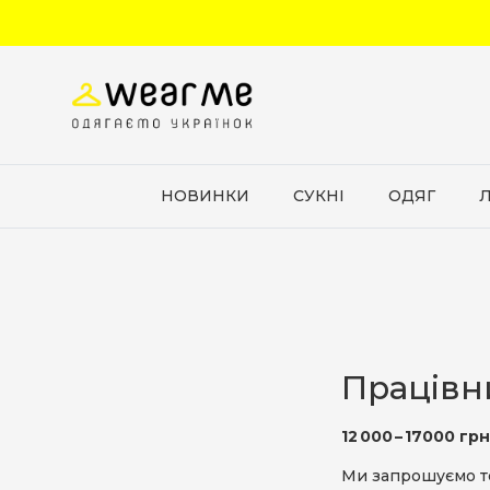
Перейти до вмісту
НОВИНКИ
СУКНІ
ОДЯГ
Працівн
12 000 – 17000 гр
Ми запрошуємо т