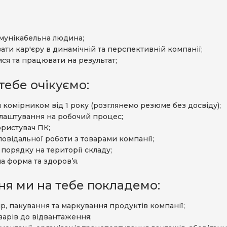
мунікабельна людина;
ти кар'єру в динамічній та перспективній компанії;
ися та працювати на результат;
тебе очікуємо:
 комірником від 1 року (розглянемо резюме без досвіду);
лаштування на робочий процес;
ристувач ПК;
дповідальної роботи з товарами компанії;
порядку на території складу;
а форма та здоров’я.
ня ми на тебе покладемо:
р, пакування та маркування продуктів компанії;
варів до відвантаження;