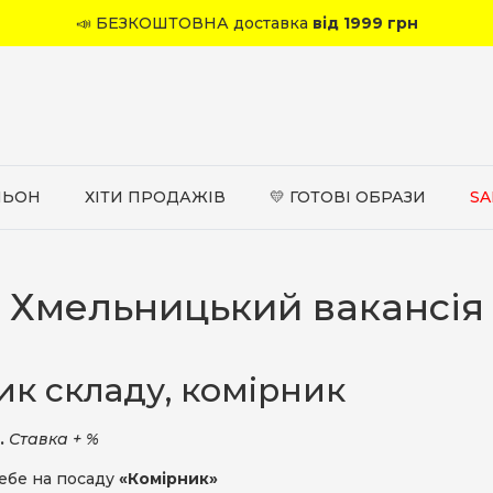
📣 БЕЗКОШТОВНА доставка
від 1999 грн
ЛЬОН
ХІТИ ПРОДАЖІВ
💛 ГОТОВІ ОБРАЗИ
SA
Хмельницький вакансія
ик складу, комірник
н.
Ставка + %
ебе на посаду
«Комірник»