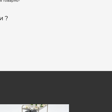
я товарно-
и ?