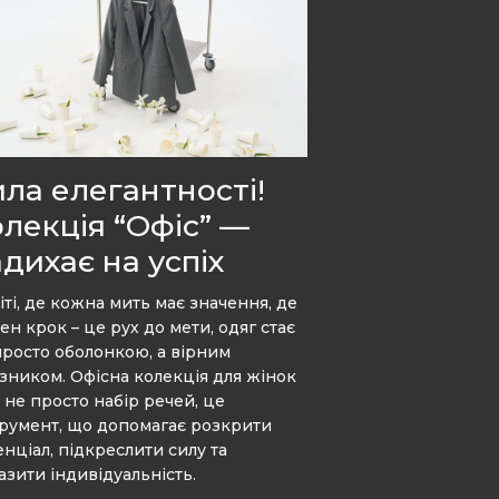
ла елегантності!
лекція “Офіс” —
дихає на успіх
іті, де кожна мить має значення, де
ен крок – це рух до мети, одяг стає
просто оболонкою, а вірним
зником. Офісна колекція для жінок
е не просто набір речей, це
трумент, що допомагає розкрити
енціал, підкреслити силу та
азити індивідуальність.