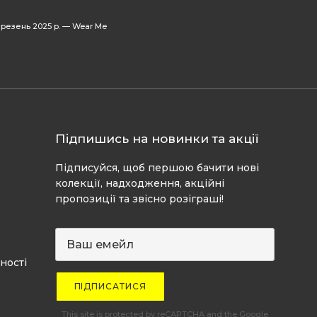
резень 2025 р.
—
Wear Me
Підпишись на новинки та акції
Підписуйся, щоб першою бачити нові
колекції, надходження, акційні
пропозиції та звісно розіграші!
ності
ПІДПИСАТИСЯ
This site is protected by reCAPTCHA and the Google